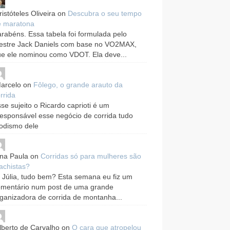
ristóteles Oliveira
on
Descubra o seu tempo
e maratona
rabéns. Essa tabela foi formulada pelo
estre Jack Daniels com base no VO2MAX,
e ele nominou como VDOT. Ela deve...
arcelo
on
Fôlego, o grande arauto da
rrida
se sujeito o Ricardo caprioti é um
responsável esse negócio de corrida tudo
odismo dele
na Paula
on
Corridas só para mulheres são
achistas?
 Júlia, tudo bem? Esta semana eu fiz um
omentário num post de uma grande
ganizadora de corrida de montanha...
lberto de Carvalho
on
O cara que atropelou