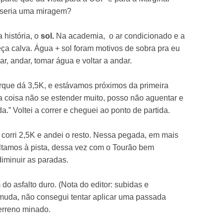
u seria uma miragem?
história, o
sol.
Na academia, o ar condicionado e a
ça calva. Água + sol foram motivos de sobra pra eu
rar, andar, tomar água e voltar a andar.
arque dá 3,5K, e estávamos próximos da primeira
a coisa não se estender muito, posso não aguentar e
a.” Voltei a correr e cheguei ao ponto de partida.
orri 2,5K e andei o resto. Nessa pegada, em mais
oltamos à pista, dessa vez com o Tourão bem
diminuir as paradas.
 do asfalto duro. (Nota do editor: subidas e
muda, não consegui tentar aplicar uma passada
erreno minado.