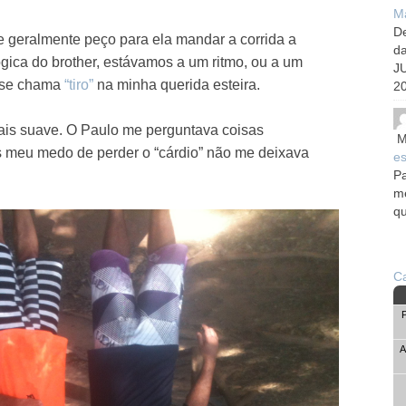
Ma
De
 geralmente peço para ela mandar a corrida a
d
gica do brother, estávamos a um ritmo, ou a um
J
e se chama
“tiro”
na minha querida esteira.
20
ais suave. O Paulo me perguntava coisas
M
s meu medo de perder o “cárdio” não me deixava
es
Pa
me
qu
Ca
A