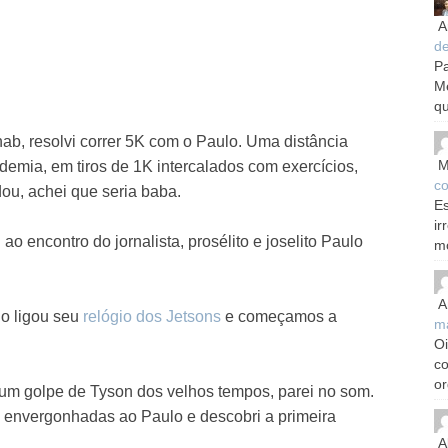
A
d
Pa
M
qu
b, resolvi correr 5K com o Paulo. Uma distância
M
demia, em tiros de 1K intercalados com exercícios,
co
ou, achei que seria baba.
Es
ir
ao encontro do jornalista, prosélito e joselito Paulo
m
.
A
o ligou seu
relógio dos Jetsons
e começamos a
m
Oi
c
or
m golpe de Tyson dos velhos tempos, parei no som.
s envergonhadas ao Paulo e descobri a primeira
A