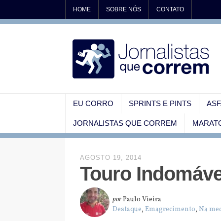
HOME
SOBRE NÓS
CONTATO
EU CORRO
SPRINTS E PINTS
ASF
JORNALISTAS QUE CORREM
MARATO
AGOSTO 19, 2014
Touro Indomável
por
Paulo Vieira
Destaque
,
Emagrecimento
,
Na me