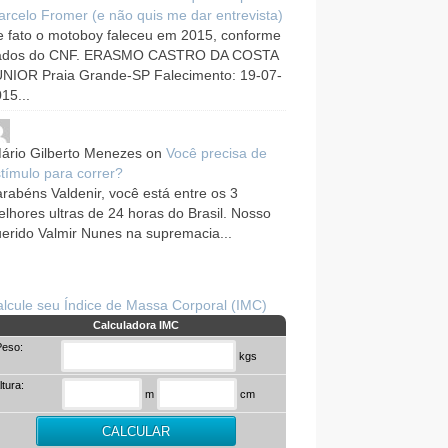
rcelo Fromer (e não quis me dar entrevista)
 fato o motoboy faleceu em 2015, conforme
ados do CNF. ERASMO CASTRO DA COSTA
UNIOR Praia Grande-SP Falecimento: 19-07-
15...
ário Gilberto Menezes
on
Você precisa de
tímulo para correr?
rabéns Valdenir, você está entre os 3
lhores ultras de 24 horas do Brasil. Nosso
erido Valmir Nunes na supremacia...
lcule seu Índice de Massa Corporal (IMC)
Calculadora IMC
Peso:
kgs
ltura:
m
cm