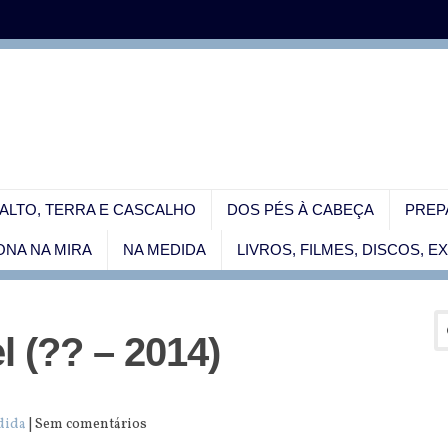
ALTO, TERRA E CASCALHO
DOS PÉS À CABEÇA
PREP
NA NA MIRA
NA MEDIDA
LIVROS, FILMES, DISCOS, 
 (?? – 2014)
dida
| Sem comentários