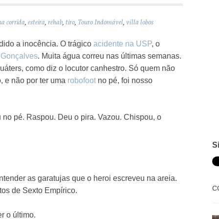
a corrida
,
esteira
,
rehab
,
tiro
,
Touro Indomável
,
villa lobos
ido a inocência. O trágico
acidente na USP
, o
e
Gonçalves
. Muita água correu nas últimas semanas.
uáters, como diz o locutor canhestro. Só quem não
, e não por ter uma
robofoot
no pé, foi nosso
u no pé. Raspou. Deu o pira. Vazou. Chispou, o
S
tender as garatujas que o heroi escreveu na areia.
C
os de Sexto Empírico.
r o último.