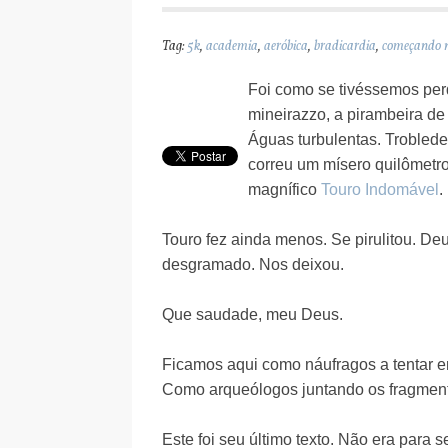
Tag:
5k
,
academia
,
aeróbica
,
bradicardia
,
começando n
Foi como se tivéssemos perd
mineirazzo, a pirambeira d
Águas turbulentas. Troblede
correu um mísero quilômetro
magnífico
Touro Indomável
.
Touro fez ainda menos. Se pirulitou. De
desgramado. Nos deixou.
Que saudade, meu Deus.
Ficamos aqui como náufragos a tentar en
Como arqueólogos juntando os fragment
Este foi seu último texto. Não era para se