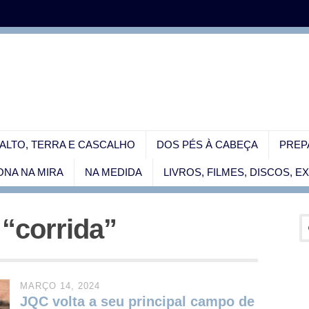
ALTO, TERRA E CASCALHO
DOS PÉS À CABEÇA
PREP
NA NA MIRA
NA MEDIDA
LIVROS, FILMES, DISCOS, 
 “corrida”
MARÇO 14, 2024
JQC volta a seu principal campo de