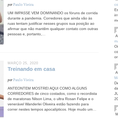
co
por
Paulo Vieira
Es
UM IMPASSE VEM DOMINANDO os fóruns de corrida
ir
durante a pandemia. Corredores que ainda vão às
m
ruas tentam justificar nesses grupos sua posição ao
afirmar que não mantêm qualquer contato com outras
pessoas e, portanto,…
A
m
Oi
c
or
MARÇO 25, 2020
Treinando em casa
A
Ma
por
Paulo Vieira
De
d
ANTEONTEM MOSTREI AQUI COMO ALGUNS
J
CORREDORES de cinco costados, como o recordista
20
de maratonas Nilson Lima, o ultra Rosan Felipe e o
venerável Wanderlei Oliveira estão fazendo para
correr nestes tempos apocalípticos. Hoje mudo um…
M