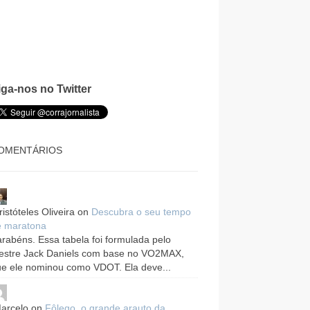
iga-nos no Twitter
OMENTÁRIOS
ristóteles Oliveira
on
Descubra o seu tempo
e maratona
rabéns. Essa tabela foi formulada pelo
estre Jack Daniels com base no VO2MAX,
e ele nominou como VDOT. Ela deve...
arcelo
on
Fôlego, o grande arauto da