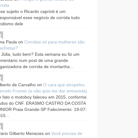
rrida
se sujeito o Ricardo caprioti é um
responsável esse negócio de corrida tudo
odismo dele
na Paula
on
Corridas só para mulheres são
achistas?
 Júlia, tudo bem? Esta semana eu fiz um
omentário num post de uma grande
ganizadora de corrida de montanha...
lberto de Carvalho
on
O cara que atropelou
rcelo Fromer (e não quis me dar entrevista)
 fato o motoboy faleceu em 2015, conforme
ados do CNF. ERASMO CASTRO DA COSTA
UNIOR Praia Grande-SP Falecimento: 19-07-
15...
ário Gilberto Menezes
on
Você precisa de