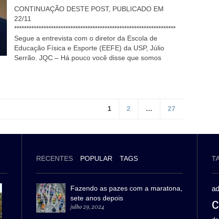
CONTINUAÇÃO DESTE POST, PUBLICADO EM
22/11
******************************************************************
Segue a entrevista com o diretor da Escola de
Educação Física e Esporte (EEFE) da USP, Júlio
Serrão. JQC – Há pouco você disse que somos
1
2
…
27
RECENTES
POPULAR
TAGS
T
Fazendo as pazes com a maratona,
ad
sete anos depois
c
julho 29, 2024