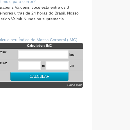
tímulo para correr?
rabéns Valdenir, você está entre os 3
lhores ultras de 24 horas do Brasil. Nosso
erido Valmir Nunes na supremacia...
lcule seu Índice de Massa Corporal (IMC)
Calculadora IMC
Peso:
kgs
ltura:
m
cm
Saiba mais