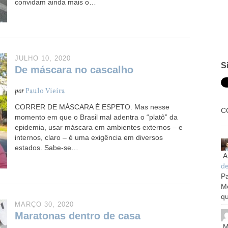
convidam ainda mais o…
JULHO 10, 2020
S
De máscara no cascalho
por
Paulo Vieira
CORRER DE MÁSCARA É ESPETO. Mas nesse
C
momento em que o Brasil mal adentra o “platô” da
epidemia, usar máscara em ambientes externos – e
internos, claro – é uma exigência em diversos
estados. Sabe-se…
A
d
Pa
M
qu
MARÇO 30, 2020
Maratonas dentro de casa
M