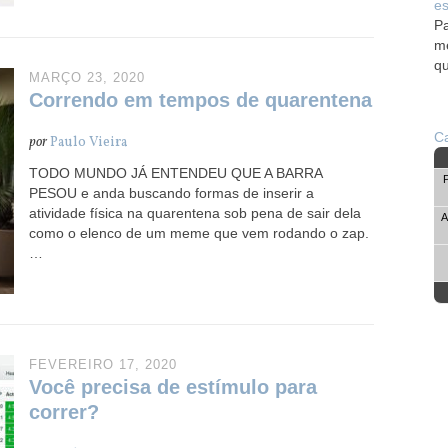
es
Pa
me
qu
MARÇO 23, 2020
Correndo em tempos de quarentena
Ca
por
Paulo Vieira
TODO MUNDO JÁ ENTENDEU QUE A BARRA
PESOU e anda buscando formas de inserir a
atividade física na quarentena sob pena de sair dela
A
como o elenco de um meme que vem rodando o zap.
…
FEVEREIRO 17, 2020
Você precisa de estímulo para
correr?