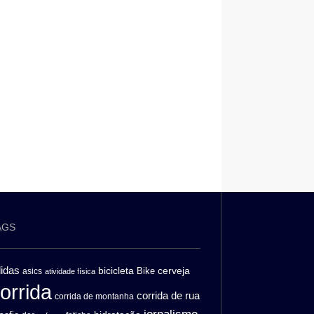
AGS
idas
bicicleta
cerveja
asics
Bike
atividade física
orrida
corrida de rua
corrida de montanha