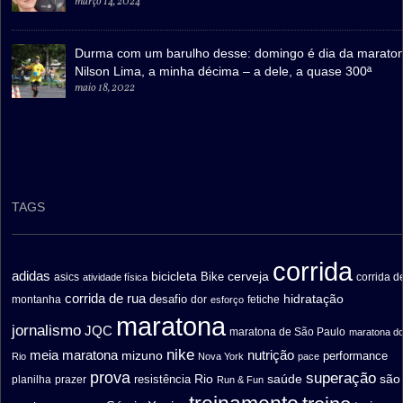
março 14, 2024
Durma com um barulho desse: domingo é dia da marato
Nilson Lima, a minha décima – a dele, a quase 300ª
maio 18, 2022
TAGS
corrida
adidas
bicicleta
cerveja
asics
Bike
corrida d
atividade física
corrida de rua
hidratação
desafio
montanha
fetiche
dor
esforço
maratona
jornalismo
JQC
maratona de São Paulo
maratona d
nike
meia maratona
nutrição
mizuno
performance
Rio
Nova York
pace
prova
superação
saúde
são
resistência
Rio
prazer
planilha
Run & Fun