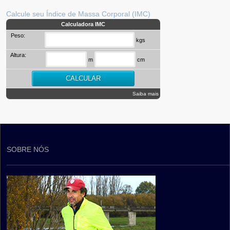
Calcule seu Índice de Massa Corporal (IMC)
Calculadora IMC
Peso:
kgs
Altura:
m
cm
Saiba mais
SOBRE NÓS