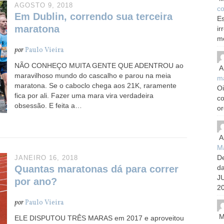
AGOSTO 9, 2018
co
Em Dublin, correndo sua terceira
Es
maratona
ir
m
por
Paulo Vieira
NÃO CONHEÇO MUITA GENTE QUE ADENTROU ao
A
maravilhoso mundo do cascalho e parou na meia
m
maratona. Se o caboclo chega aos 21K, raramente
Oi
fica por ali. Fazer uma mara vira verdadeira
c
obsessão. E feita a…
or
A
Ma
De
JANEIRO 16, 2018
d
Quantas maratonas dá para correr
J
por ano?
20
por
Paulo Vieira
M
ELE DISPUTOU TRÊS MARAS em 2017 e aproveitou