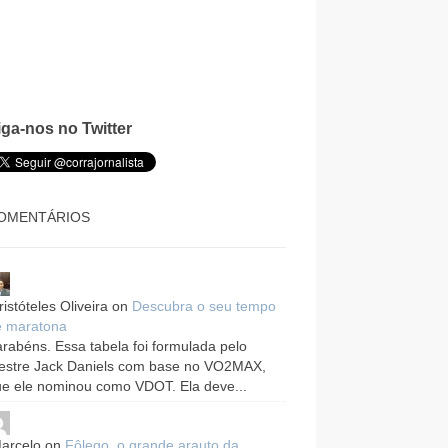
iga-nos no Twitter
OMENTÁRIOS
ristóteles Oliveira
on
Descubra o seu tempo
e maratona
rabéns. Essa tabela foi formulada pelo
estre Jack Daniels com base no VO2MAX,
e ele nominou como VDOT. Ela deve...
arcelo
on
Fôlego, o grande arauto da