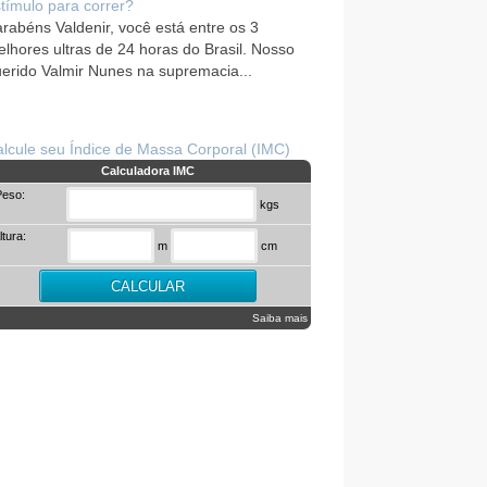
tímulo para correr?
rabéns Valdenir, você está entre os 3
lhores ultras de 24 horas do Brasil. Nosso
erido Valmir Nunes na supremacia...
lcule seu Índice de Massa Corporal (IMC)
Calculadora IMC
Peso:
kgs
ltura:
m
cm
Saiba mais