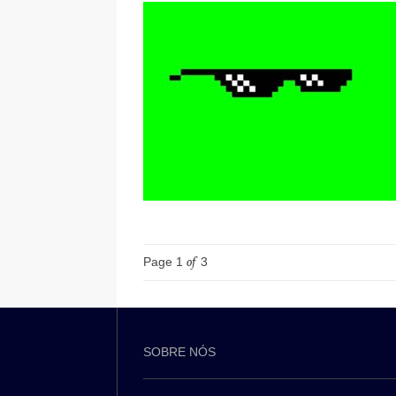
Page 1
of
3
SOBRE NÓS