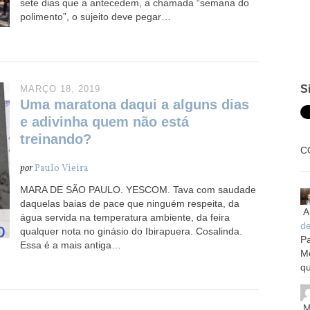
sete dias que a antecedem, a chamada “semana do
polimento”, o sujeito deve pegar…
S
MARÇO 18, 2019
Uma maratona daqui a alguns dias
e adivinha quem não está
treinando?
C
por
Paulo Vieira
MARA DE SÃO PAULO. YESCOM. Tava com saudade
daquelas baias de pace que ninguém respeita, da
A
água servida na temperatura ambiente, da feira
d
qualquer nota no ginásio do Ibirapuera. Cosalinda.
Pa
Essa é a mais antiga…
M
qu
M