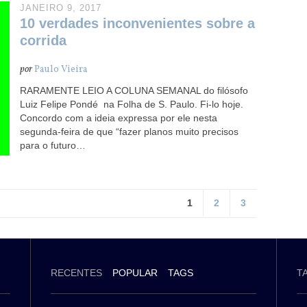
JANEIRO 9, 2017
10 verdades inconvenientes sobre a
corrida
por
Paulo Vieira
RARAMENTE LEIO A COLUNA SEMANAL do filósofo
Luiz Felipe Pondé na Folha de S. Paulo. Fi-lo hoje.
Concordo com a ideia expressa por ele nesta
segunda-feira de que “fazer planos muito precisos
para o futuro…
1
2
3
RECENTES
POPULAR
TAGS
T