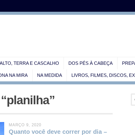
ALTO, TERRA E CASCALHO
DOS PÉS À CABEÇA
PREP
NA NA MIRA
NA MEDIDA
LIVROS, FILMES, DISCOS, 
 “planilha”
MARÇO 9, 2020
Quanto você deve correr por dia –