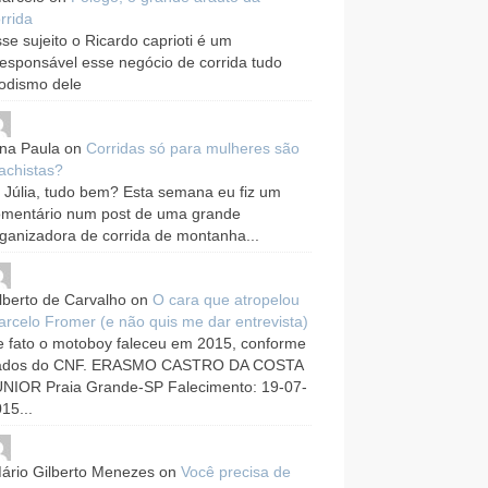
rrida
se sujeito o Ricardo caprioti é um
responsável esse negócio de corrida tudo
odismo dele
na Paula
on
Corridas só para mulheres são
achistas?
 Júlia, tudo bem? Esta semana eu fiz um
omentário num post de uma grande
ganizadora de corrida de montanha...
lberto de Carvalho
on
O cara que atropelou
rcelo Fromer (e não quis me dar entrevista)
 fato o motoboy faleceu em 2015, conforme
ados do CNF. ERASMO CASTRO DA COSTA
UNIOR Praia Grande-SP Falecimento: 19-07-
15...
ário Gilberto Menezes
on
Você precisa de