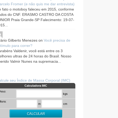
rcelo Fromer (e não quis me dar entrevista)
 fato o motoboy faleceu em 2015, conforme
ados do CNF. ERASMO CASTRO DA COSTA
UNIOR Praia Grande-SP Falecimento: 19-07-
15...
ário Gilberto Menezes
on
Você precisa de
tímulo para correr?
rabéns Valdenir, você está entre os 3
lhores ultras de 24 horas do Brasil. Nosso
erido Valmir Nunes na supremacia...
lcule seu Índice de Massa Corporal (IMC)
Calculadora IMC
Peso:
kgs
ltura:
m
cm