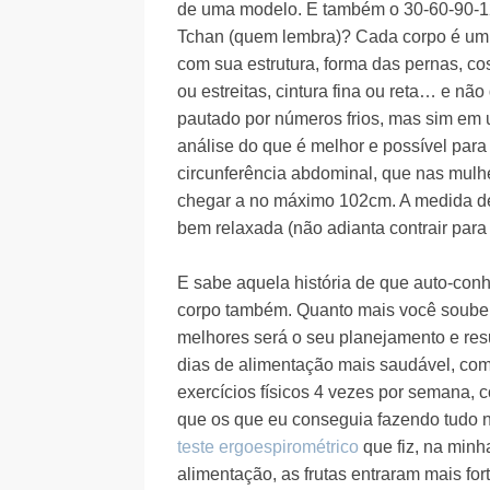
de uma modelo. E também o 30-60-90-1
Tchan (quem lembra)? Cada corpo é um
com sua estrutura, forma das pernas, co
ou estreitas, cintura fina ou reta… e não
pautado por números frios, mas sim em
análise do que é melhor e possível para
circunferência abdominal, que nas mul
chegar a no máximo 102cm. A medida dev
bem relaxada (não adianta contrair para r
E sabe aquela história de que auto-con
corpo também. Quanto mais você souber
melhores será o seu planejamento e resu
dias de alimentação mais saudável, co
exercícios físicos 4 vezes por semana, 
que os que eu conseguia fazendo tudo n
teste ergoespirométrico
que fiz, na minh
alimentação, as frutas entraram mais for