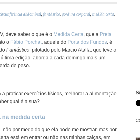
circunferência abdominal
,
fantástico
,
gordura corporal
,
medida certa
,
V, deve saber o que é o
Medida Certa
, que a
Preta
nto o
Fábio Porchat
, aquele do
Porta dos Fundos
, é
 do
Fantástico
, pilotado pelo Marcio Atalla, que teve o
ltima edição, aborda a cada domingo mais um
erda de peso.
S
a praticar exercícios físicos, melhorar a alimentação
ber qual é a sua?
á na medida certa
C
, não por medo do que ela pode me mostrar, mas por
rta está em entrar ou não nas minhas calças, em