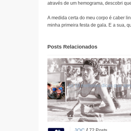
através de um hemograma, descobri que 
A medida certa do meu corpo é caber li
minha primeira festa de gala. E a sua, q
Posts Relacionados
Detetives sensíveis
novembro 7, 2013
As 10 melhores dicas que apre
novembro 25, 2014
JQC
/
72 Posts