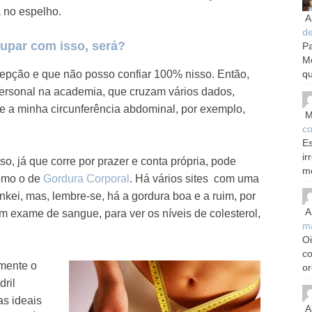
 no espelho.
A
d
cupar com isso, será?
Pa
M
qu
cepção e que não posso confiar 100% nisso. Então,
ersonal na academia, que cruzam vários dados,
e a minha circunferência abdominal, por exemplo,
M
.
co
Es
ir
so, já que corre por prazer e conta própria, pode
m
como o de
Gordura Corporal
. Há vários sites com uma
nkei, mas, lembre-se, há a gordura boa e a ruim, por
A
 exame de sangue, para ver os níveis de colesterol,
m
Oi
c
amente o
or
dril
as ideais
A