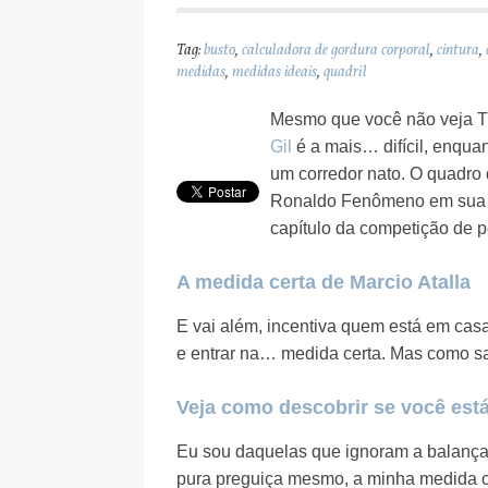
Tag:
busto
,
calculadora de gordura corporal
,
cintura
,
medidas
,
medidas ideais
,
quadril
Mesmo que você não veja T
Gil
é a mais… difícil, enqua
um corredor nato. O quadro
Ronaldo Fenômeno em sua ú
capítulo da competição de p
A medida certa de Marcio Atalla
E vai além, incentiva quem está em casa 
e entrar na… medida certa. Mas como sa
Veja como descobrir se você est
Eu sou daquelas que ignoram a balança
pura preguiça mesmo, a minha medida ce