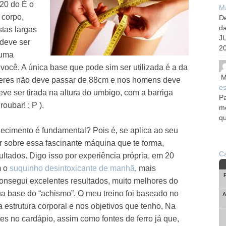
20 do É o
Ma
 corpo,
De
d
stas largas
J
 deve ser
20
 uma
 você. A única base que pode sim ser utilizada é a da
M
heres não deve passar de 88cm e nos homens deve
es
e ser tirada na altura do umbigo, com a barriga
Pa
oubar! : P ).
me
qu
hecimento é fundamental? Pois é, se aplica ao seu
 sobre essa fascinante máquina que te forma,
Ca
ltados. Digo isso por experiência própria, em 20
m o
suquinho desintoxicante de manhã
, mais
consegui excelentes resultados, muito melhores do
a base do “achismo”. O meu treino foi baseado no
A
a estrutura corporal e nos objetivos que tenho. Na
tes no cardápio, assim como fontes de ferro já que,