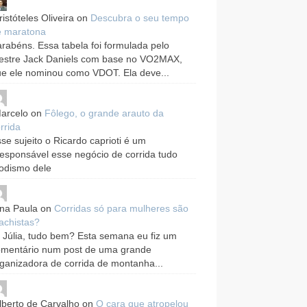
ristóteles Oliveira
on
Descubra o seu tempo
e maratona
rabéns. Essa tabela foi formulada pelo
estre Jack Daniels com base no VO2MAX,
e ele nominou como VDOT. Ela deve...
arcelo
on
Fôlego, o grande arauto da
rrida
se sujeito o Ricardo caprioti é um
responsável esse negócio de corrida tudo
odismo dele
na Paula
on
Corridas só para mulheres são
achistas?
 Júlia, tudo bem? Esta semana eu fiz um
omentário num post de uma grande
ganizadora de corrida de montanha...
lberto de Carvalho
on
O cara que atropelou