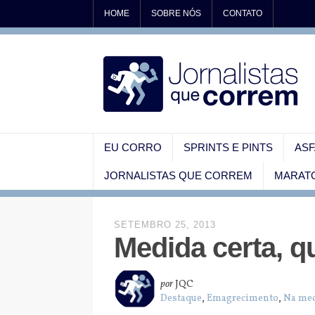
HOME
SOBRE NÓS
CONTATO
EU CORRO
SPRINTS E PINTS
ASF
JORNALISTAS QUE CORREM
MARATO
SETEMBRO 25, 2013
Medida certa, q
por
JQC
Destaque
,
Emagrecimento
,
Na me