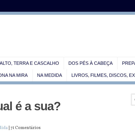
ALTO, TERRA E CASCALHO
DOS PÉS À CABEÇA
PREP
NA NA MIRA
NA MEDIDA
LIVROS, FILMES, DISCOS, 
ual é a sua?
dida
| 71 Comentários