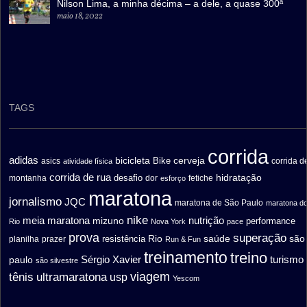
Nilson Lima, a minha décima – a dele, a quase 300ª
maio 18, 2022
TAGS
corrida
adidas
bicicleta
cerveja
asics
Bike
corrida d
atividade física
corrida de rua
hidratação
desafio
montanha
fetiche
dor
esforço
maratona
jornalismo
JQC
maratona de São Paulo
maratona d
nike
meia maratona
nutrição
mizuno
performance
Rio
Nova York
pace
prova
superação
saúde
são
resistência
Rio
prazer
planilha
Run & Fun
treinamento
treino
turismo
paulo
Sérgio Xavier
são silvestre
ultramaratona
viagem
tênis
usp
Yescom