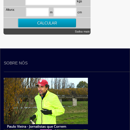
kgs
Altura:
m
cm
Saiba mais
SOBRE NÓS