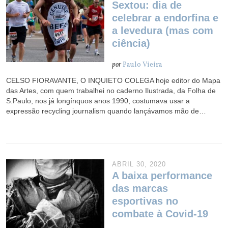
Sextou: dia de
celebrar a endorfina e
a levedura (mas com
ciência)
por
Paulo Vieira
CELSO FIORAVANTE, O INQUIETO COLEGA hoje editor do Mapa
das Artes, com quem trabalhei no caderno Ilustrada, da Folha de
S.Paulo, nos já longínquos anos 1990, costumava usar a
expressão recycling journalism quando lançávamos mão de…
ABRIL 30, 2020
A baixa performance
das marcas
esportivas no
combate à Covid-19