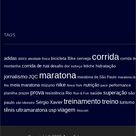
TAGS
corrida
adidas
bicicleta
cerveja
asics
Bike
corrida d
atividade física
corrida de rua
hidratação
desafio
montanha
fetiche
dor
esforço
maratona
jornalismo
JQC
maratona de São Paulo
maratona d
nike
meia maratona
nutrição
mizuno
performance
Rio
Nova York
pace
prova
superação
saúde
são
resistência
Rio
prazer
planilha
Run & Fun
treinamento
treino
turismo
paulo
Sérgio Xavier
são silvestre
ultramaratona
viagem
tênis
usp
Yescom