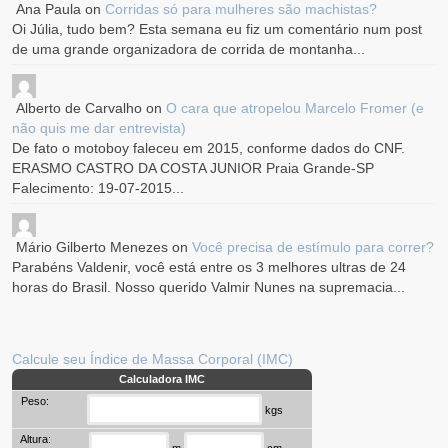
Ana Paula
on
Corridas só para mulheres são machistas?
Oi Júlia, tudo bem? Esta semana eu fiz um comentário num post
de uma grande organizadora de corrida de montanha...
Alberto de Carvalho
on
O cara que atropelou Marcelo Fromer (e
não quis me dar entrevista)
De fato o motoboy faleceu em 2015, conforme dados do CNF.
ERASMO CASTRO DA COSTA JUNIOR Praia Grande-SP
Falecimento: 19-07-2015...
Mário Gilberto Menezes
on
Você precisa de estímulo para correr?
Parabéns Valdenir, você está entre os 3 melhores ultras de 24
horas do Brasil. Nosso querido Valmir Nunes na supremacia...
Calcule seu Índice de Massa Corporal (IMC)
Calculadora IMC
Peso:
kgs
Altura:
m
cm