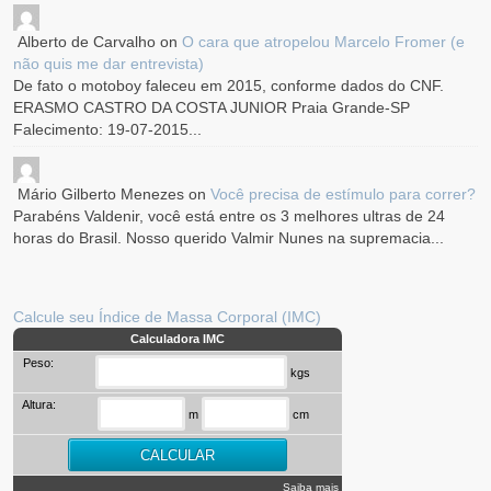
Alberto de Carvalho
on
O cara que atropelou Marcelo Fromer (e
não quis me dar entrevista)
De fato o motoboy faleceu em 2015, conforme dados do CNF.
ERASMO CASTRO DA COSTA JUNIOR Praia Grande-SP
Falecimento: 19-07-2015...
Mário Gilberto Menezes
on
Você precisa de estímulo para correr?
Parabéns Valdenir, você está entre os 3 melhores ultras de 24
horas do Brasil. Nosso querido Valmir Nunes na supremacia...
Calcule seu Índice de Massa Corporal (IMC)
Calculadora IMC
Peso:
kgs
Altura:
m
cm
Saiba mais