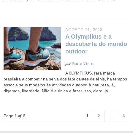
AGOSTO 21, 2018
A Olympikus e a
descoberta do mundo
outdoor
por
Paulo Vieira
A 0LYMPIKUS, rara marca
brasileira a competir na selva dos fabricantes de tênis, há tempos
associa seus modelos às atividades outdoor, à natureza, à,
digamos, liberdade. Não é a única a fazer isso, claro, já…
Page 1
of
6
1
2
…
6