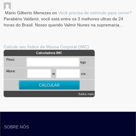
Mário Gilberto Menezes
on
Você precisa de estímulo para correr?
Parabéns Valdenir, você está entre os 3 melhores ultras de 24
horas do Brasil. Nosso querido Valmir Nunes na supremacia...
Calcule seu Índice de Massa Corporal (IMC)
Calculadora IMC
Peso:
kgs
Altura:
m
cm
Saiba mais
SOBRE NÓS