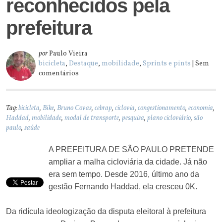
reconhecidos pela
prefeitura
por
Paulo Vieira
bicicleta
,
Destaque
,
mobilidade
,
Sprints e pints
| Sem
comentários
Tag:
bicicleta
,
Bike
,
Bruno Covas
,
cebrap
,
ciclovia
,
congestionamento
,
economia
,
Haddad
,
mobilidade
,
modal de transporte
,
pesquisa
,
plano cicloviário
,
são
paulo
,
saúde
A PREFEITURA DE SÃO PAULO PRETENDE
ampliar a malha cicloviária da cidade. Já não
era sem tempo. Desde 2016, último ano da
gestão Fernando Haddad, ela cresceu 0K.
Da ridícula ideologização da disputa eleitoral à prefeitura