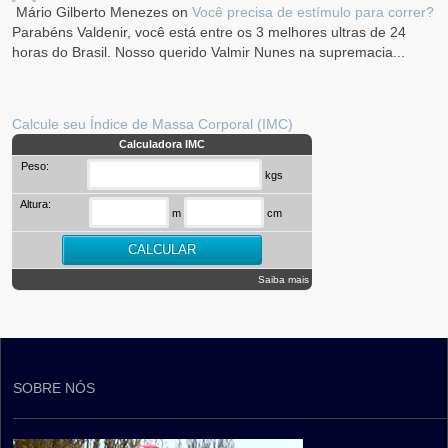
Mário Gilberto Menezes
on
Você precisa de estímulo para correr?
Parabéns Valdenir, você está entre os 3 melhores ultras de 24
horas do Brasil. Nosso querido Valmir Nunes na supremacia...
Calcule seu Índice de Massa Corporal (IMC)
Calculadora IMC
Peso:
kgs
Altura:
m
cm
Saiba mais
SOBRE NÓS