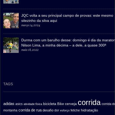
JQC volta a seu principal campo de provas: este mesmo
sitezinho da silva aqui
março 14, 2024
Durma com um barulho desse: domingo é dia da marato
Nilson Lima, a minha décima – a dele, a quase 300ª
maio 18, 2022
TAGS
corrida
adidas
bicicleta
cerveja
asics
Bike
corrida d
atividade física
corrida de rua
hidratação
desafio
montanha
fetiche
dor
esforço