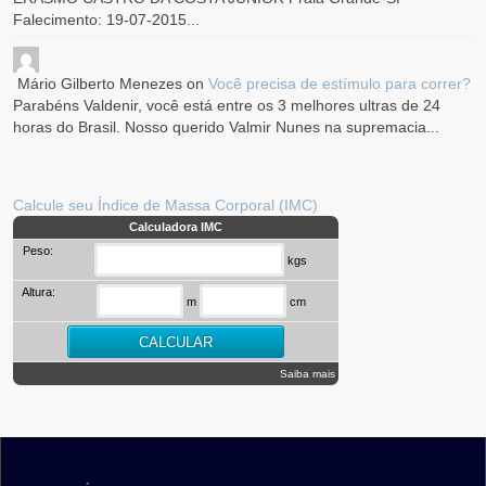
Falecimento: 19-07-2015...
Mário Gilberto Menezes
on
Você precisa de estímulo para correr?
Parabéns Valdenir, você está entre os 3 melhores ultras de 24
horas do Brasil. Nosso querido Valmir Nunes na supremacia...
Calcule seu Índice de Massa Corporal (IMC)
Calculadora IMC
Peso:
kgs
Altura:
m
cm
Saiba mais