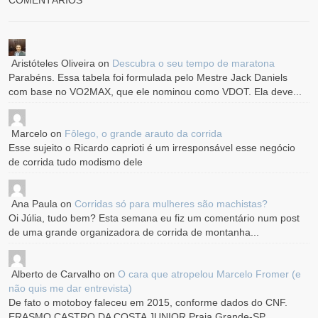
COMENTÁRIOS
Aristóteles Oliveira
on
Descubra o seu tempo de maratona
Parabéns. Essa tabela foi formulada pelo Mestre Jack Daniels
com base no VO2MAX, que ele nominou como VDOT. Ela deve...
Marcelo
on
Fôlego, o grande arauto da corrida
Esse sujeito o Ricardo caprioti é um irresponsável esse negócio
de corrida tudo modismo dele
Ana Paula
on
Corridas só para mulheres são machistas?
Oi Júlia, tudo bem? Esta semana eu fiz um comentário num post
de uma grande organizadora de corrida de montanha...
Alberto de Carvalho
on
O cara que atropelou Marcelo Fromer (e
não quis me dar entrevista)
De fato o motoboy faleceu em 2015, conforme dados do CNF.
ERASMO CASTRO DA COSTA JUNIOR Praia Grande-SP