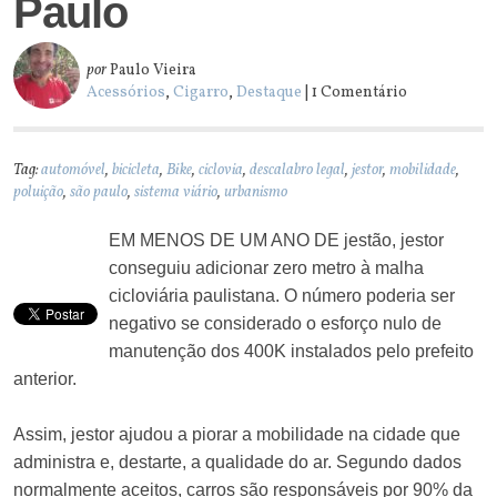
Paulo
por
Paulo Vieira
Acessórios
,
Cigarro
,
Destaque
| 1 Comentário
Tag:
automóvel
,
bicicleta
,
Bike
,
ciclovia
,
descalabro legal
,
jestor
,
mobilidade
,
poluição
,
são paulo
,
sistema viário
,
urbanismo
EM MENOS DE UM ANO DE jestão, jestor
conseguiu adicionar zero metro à malha
cicloviária paulistana. O número poderia ser
negativo se considerado o esforço nulo de
manutenção dos 400K instalados pelo prefeito
anterior.
Assim, jestor ajudou a piorar a mobilidade na cidade que
administra e, destarte, a qualidade do ar. Segundo dados
normalmente aceitos, carros são responsáveis por 90% da