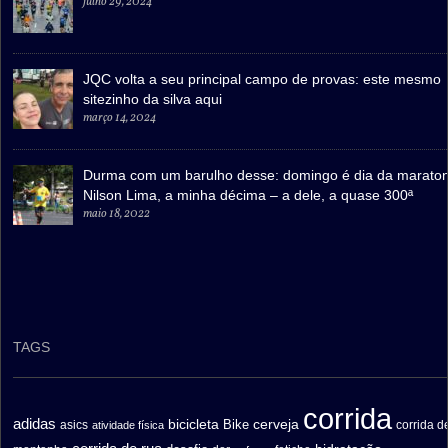
julho 29, 2024
JQC volta a seu principal campo de provas: este mesmo
sitezinho da silva aqui
março 14, 2024
Durma com um barulho desse: domingo é dia da marato
Nilson Lima, a minha décima – a dele, a quase 300ª
maio 18, 2022
TAGS
corrida
adidas
bicicleta
cerveja
asics
Bike
corrida d
atividade física