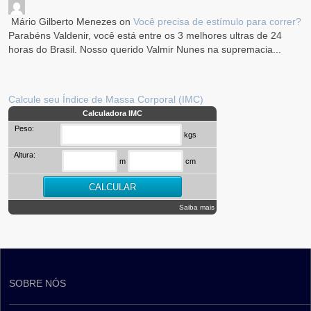
Mário Gilberto Menezes
on
Você precisa de estímulo para correr?
Parabéns Valdenir, você está entre os 3 melhores ultras de 24
horas do Brasil. Nosso querido Valmir Nunes na supremacia...
Calcule seu Índice de Massa Corporal (IMC)
Calculadora IMC
Peso:
kgs
Altura:
m
cm
Saiba mais
SOBRE NÓS