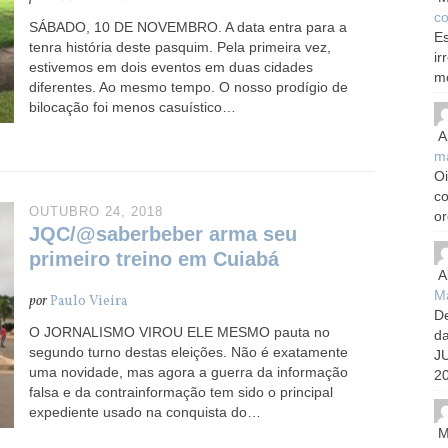
co
SÁBADO, 10 DE NOVEMBRO. A data entra para a
Es
tenra história deste pasquim. Pela primeira vez,
ir
estivemos em dois eventos em duas cidades
m
diferentes. Ao mesmo tempo. O nosso prodígio de
bilocação foi menos casuístico…
A
m
Oi
c
OUTUBRO 24, 2018
or
JQC/@saberbeber arma seu
primeiro treino em Cuiabá
A
Ma
por
Paulo Vieira
De
O JORNALISMO VIROU ELE MESMO pauta no
d
segundo turno destas eleições. Não é exatamente
J
uma novidade, mas agora a guerra da informação
20
falsa e da contrainformação tem sido o principal
expediente usado na conquista do…
M