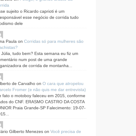
rrida
se sujeito o Ricardo caprioti é um
responsável esse negócio de corrida tudo
odismo dele
na Paula
on
Corridas só para mulheres são
achistas?
 Júlia, tudo bem? Esta semana eu fiz um
omentário num post de uma grande
ganizadora de corrida de montanha...
lberto de Carvalho
on
O cara que atropelou
rcelo Fromer (e não quis me dar entrevista)
 fato o motoboy faleceu em 2015, conforme
ados do CNF. ERASMO CASTRO DA COSTA
UNIOR Praia Grande-SP Falecimento: 19-07-
15...
ário Gilberto Menezes
on
Você precisa de