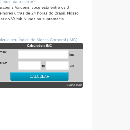
tímulo para correr?
rabéns Valdenir, você está entre os 3
lhores ultras de 24 horas do Brasil. Nosso
erido Valmir Nunes na supremacia...
lcule seu Índice de Massa Corporal (IMC)
Calculadora IMC
Peso:
kgs
ltura:
m
cm
Saiba mais