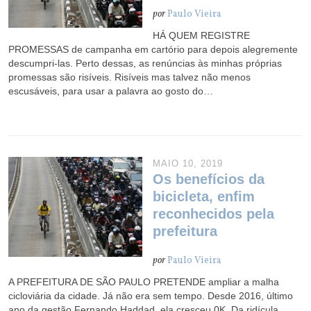
por
Paulo Vieira
HÁ QUEM REGISTRE
PROMESSAS de campanha em cartório para depois alegremente
descumpri-las. Perto dessas, as renúncias às minhas próprias
promessas são risíveis. Risíveis mas talvez não menos
escusáveis, para usar a palavra ao gosto do…
MAIO 10, 2019
Os benefícios da
bicicleta, enfim
reconhecidos pela
prefeitura
por
Paulo Vieira
A PREFEITURA DE SÃO PAULO PRETENDE ampliar a malha
cicloviária da cidade. Já não era sem tempo. Desde 2016, último
ano da gestão Fernando Haddad, ela cresceu 0K. Da ridícula