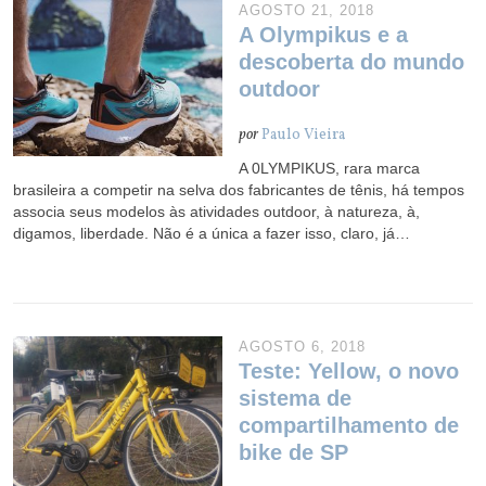
AGOSTO 21, 2018
A Olympikus e a
descoberta do mundo
outdoor
por
Paulo Vieira
A 0LYMPIKUS, rara marca
brasileira a competir na selva dos fabricantes de tênis, há tempos
associa seus modelos às atividades outdoor, à natureza, à,
digamos, liberdade. Não é a única a fazer isso, claro, já…
AGOSTO 6, 2018
Teste: Yellow, o novo
sistema de
compartilhamento de
bike de SP