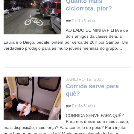
Quanto mais
ciclorrota, pior?
por
Paulo Vieira
AO LADO DE MINHA FILHA e de
dois amigos da classe dela, a
Laura e o Diego, pedalei ontem por cerca de 20K por Sampa. Um
verdadeiro prodígio para as muito jovens meninas do grupo,…
JANEIRO 15, 2018
Corrida serve para
quê?
por
Paulo Vieira
CORRIDA SERVE PARA QUÊ?
Para nos deixar com mais saúde,
mais disposição, mais força? Para controle do peso? Para injetar
bom humor em nossas vidas? Muito provavelmente todas as