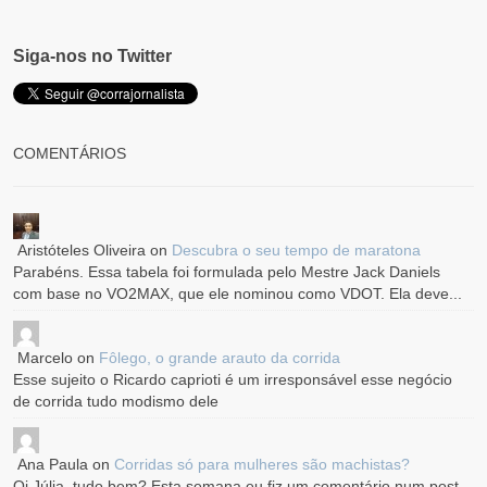
Siga-nos no Twitter
COMENTÁRIOS
Aristóteles Oliveira
on
Descubra o seu tempo de maratona
Parabéns. Essa tabela foi formulada pelo Mestre Jack Daniels
com base no VO2MAX, que ele nominou como VDOT. Ela deve...
Marcelo
on
Fôlego, o grande arauto da corrida
Esse sujeito o Ricardo caprioti é um irresponsável esse negócio
de corrida tudo modismo dele
Ana Paula
on
Corridas só para mulheres são machistas?
Oi Júlia, tudo bem? Esta semana eu fiz um comentário num post