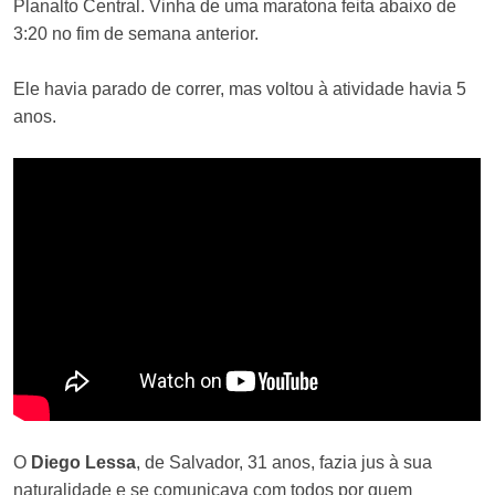
Planalto Central. Vinha de uma maratona feita abaixo de
3:20 no fim de semana anterior.
Ele havia parado de correr, mas voltou à atividade havia 5
anos.
O
Diego Lessa
, de Salvador, 31 anos, fazia jus à sua
naturalidade e se comunicava com todos por quem