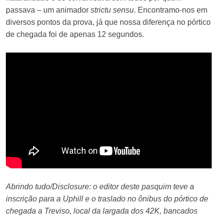
passava – um animador
strictu sensu
. Encontramo-nos em
diversos pontos da prova, já que nossa diferença no pórtico
de chegada foi de apenas 12 segundos.
Abrindo tudo/Disclosure: o editor deste pasquim teve a
inscrição para a Uphill e o traslado no ônibus do pórtico de
chegada a Treviso, local da largada dos 42K, bancados