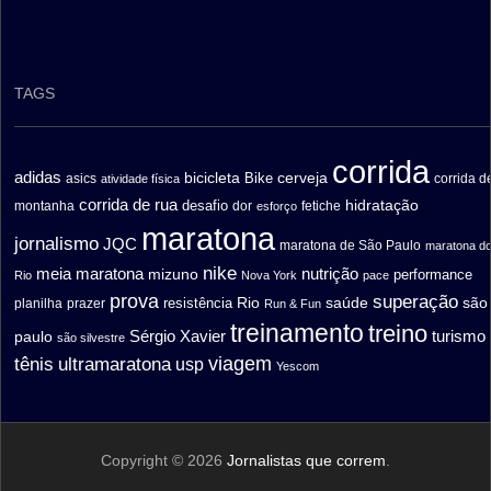
TAGS
corrida
adidas
bicicleta
cerveja
asics
Bike
corrida d
atividade física
corrida de rua
hidratação
desafio
montanha
fetiche
dor
esforço
maratona
jornalismo
JQC
maratona de São Paulo
maratona d
nike
meia maratona
nutrição
mizuno
performance
Rio
Nova York
pace
prova
superação
saúde
são
resistência
Rio
prazer
planilha
Run & Fun
treinamento
treino
turismo
paulo
Sérgio Xavier
são silvestre
ultramaratona
viagem
tênis
usp
Yescom
Copyright © 2026
Jornalistas que correm
.