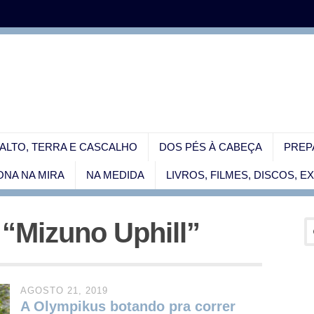
ALTO, TERRA E CASCALHO
DOS PÉS À CABEÇA
PREP
NA NA MIRA
NA MEDIDA
LIVROS, FILMES, DISCOS, 
 “Mizuno Uphill”
AGOSTO 21, 2019
A Olympikus botando pra correr