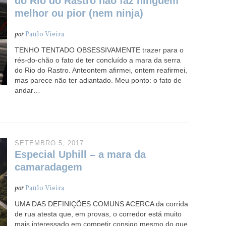
do Rio do Rastro não faz ninguém
melhor ou pior (nem ninja)
por
Paulo Vieira
TENHO TENTADO OBSESSIVAMENTE trazer para o
rés-do-chão o fato de ter concluído a mara da serra
do Rio do Rastro. Anteontem afirmei, ontem reafirmei,
mas parece não ter adiantado. Meu ponto: o fato de
andar…
SETEMBRO 5, 2017
Especial Uphill – a mara da
camaradagem
por
Paulo Vieira
UMA DAS DEFINIÇÕES COMUNS ACERCA da corrida
de rua atesta que, em provas, o corredor está muito
mais interessado em competir consigo mesmo do que