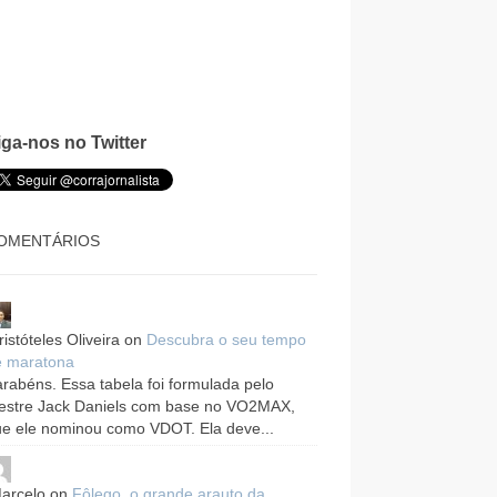
iga-nos no Twitter
OMENTÁRIOS
ristóteles Oliveira
on
Descubra o seu tempo
e maratona
rabéns. Essa tabela foi formulada pelo
estre Jack Daniels com base no VO2MAX,
e ele nominou como VDOT. Ela deve...
arcelo
on
Fôlego, o grande arauto da