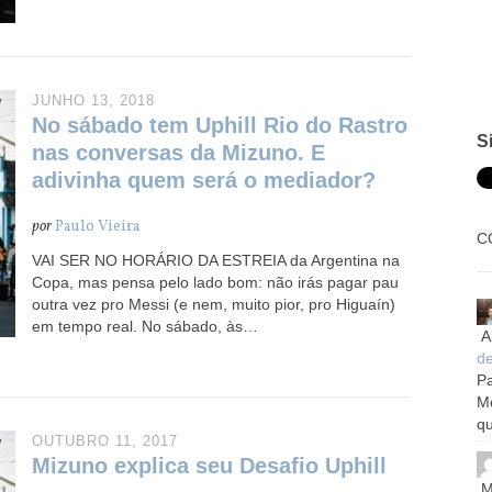
JUNHO 13, 2018
No sábado tem Uphill Rio do Rastro
S
nas conversas da Mizuno. E
adivinha quem será o mediador?
por
Paulo Vieira
C
VAI SER NO HORÁRIO DA ESTREIA da Argentina na
Copa, mas pensa pelo lado bom: não irás pagar pau
outra vez pro Messi (e nem, muito pior, pro Higuaín)
em tempo real. No sábado, às…
A
d
Pa
M
qu
OUTUBRO 11, 2017
Mizuno explica seu Desafio Uphill
M