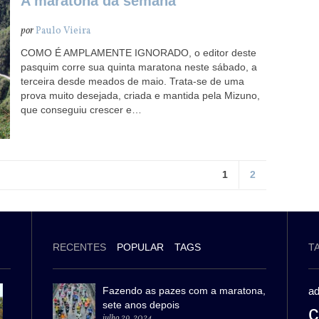
A maratona da semana
por
Paulo Vieira
COMO É AMPLAMENTE IGNORADO, o editor deste
pasquim corre sua quinta maratona neste sábado, a
terceira desde meados de maio. Trata-se de uma
prova muito desejada, criada e mantida pela Mizuno,
que conseguiu crescer e…
1
2
RECENTES
POPULAR
TAGS
T
Fazendo as pazes com a maratona,
ad
sete anos depois
c
julho 29, 2024