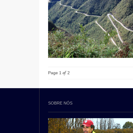
Page 1
of
2
SOBRE NÓS