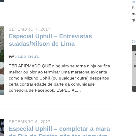
es
Pa
me
qu
SETEMBRO 7, 2017
Especial Uphill – Entrevistas
Ca
suadas/Nilson de Lima
por
Paulo Vieira
TER AFIRMADO QUE ninguém se torna ninja ou fica
A
melhor ou pior ao terminar uma maratona exigente
como a Mizuno Uphill (ou qualquer outra) despertou
certa contrariedade de parte da comunidade
corredora de Facebook. ESPECIAL…
SETEMBRO 6, 2017
Especial Uphill – completar a mara