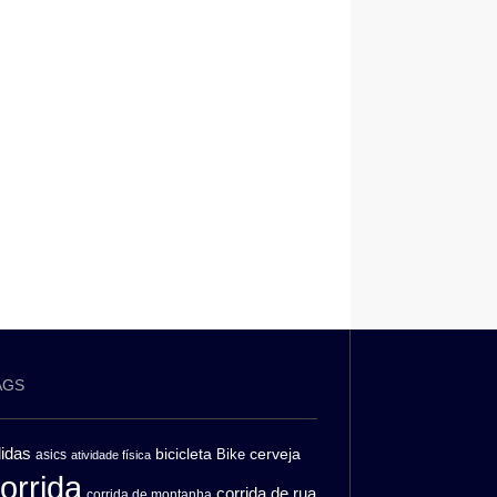
AGS
idas
bicicleta
cerveja
asics
Bike
atividade física
orrida
corrida de rua
corrida de montanha