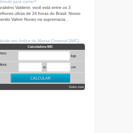
tímulo para correr?
rabéns Valdenir, você está entre os 3
lhores ultras de 24 horas do Brasil. Nosso
erido Valmir Nunes na supremacia...
lcule seu Índice de Massa Corporal (IMC)
Calculadora IMC
Peso:
kgs
ltura:
m
cm
Saiba mais