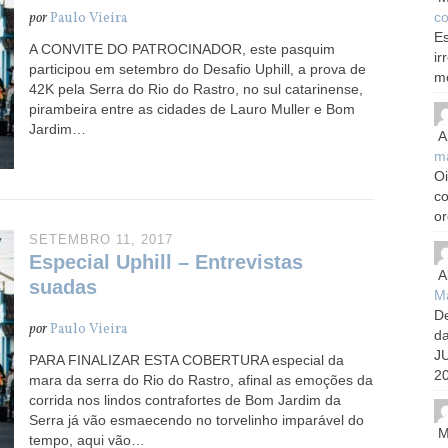
co
por
Paulo Vieira
Es
A CONVITE DO PATROCINADOR, este pasquim
ir
participou em setembro do Desafio Uphill, a prova de
m
42K pela Serra do Rio do Rastro, no sul catarinense,
pirambeira entre as cidades de Lauro Muller e Bom
Jardim…
A
m
Oi
c
or
SETEMBRO 11, 2017
Especial Uphill – Entrevistas
A
suadas
Ma
De
por
Paulo Vieira
d
J
PARA FINALIZAR ESTA COBERTURA especial da
20
mara da serra do Rio do Rastro, afinal as emoções da
corrida nos lindos contrafortes de Bom Jardim da
Serra já vão esmaecendo no torvelinho imparável do
M
tempo, aqui vão…