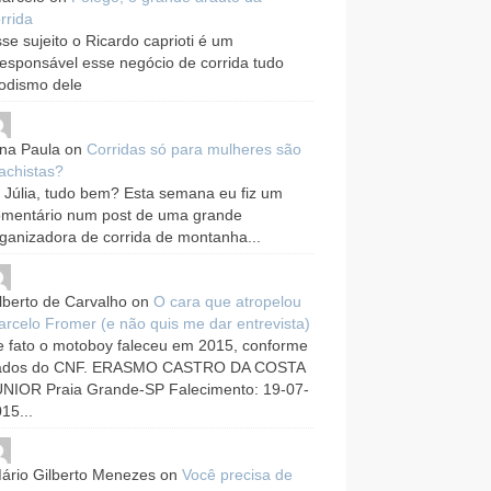
rrida
se sujeito o Ricardo caprioti é um
responsável esse negócio de corrida tudo
odismo dele
na Paula
on
Corridas só para mulheres são
achistas?
 Júlia, tudo bem? Esta semana eu fiz um
omentário num post de uma grande
ganizadora de corrida de montanha...
lberto de Carvalho
on
O cara que atropelou
rcelo Fromer (e não quis me dar entrevista)
 fato o motoboy faleceu em 2015, conforme
ados do CNF. ERASMO CASTRO DA COSTA
UNIOR Praia Grande-SP Falecimento: 19-07-
15...
ário Gilberto Menezes
on
Você precisa de