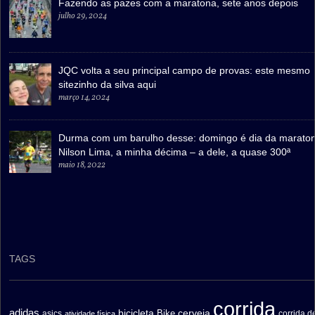
Fazendo as pazes com a maratona, sete anos depois
julho 29, 2024
JQC volta a seu principal campo de provas: este mesmo
sitezinho da silva aqui
março 14, 2024
Durma com um barulho desse: domingo é dia da marato
Nilson Lima, a minha décima – a dele, a quase 300ª
maio 18, 2022
TAGS
corrida
adidas
bicicleta
cerveja
asics
Bike
corrida d
atividade física