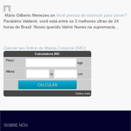
Mário Gilberto Menezes
on
Você precisa de estímulo para correr?
Parabéns Valdenir, você está entre os 3 melhores ultras de 24
horas do Brasil. Nosso querido Valmir Nunes na supremacia...
Calcule seu Índice de Massa Corporal (IMC)
Calculadora IMC
Peso:
kgs
Altura:
m
cm
Saiba mais
SOBRE NÓS