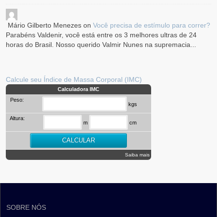
Mário Gilberto Menezes
on
Você precisa de estímulo para correr?
Parabéns Valdenir, você está entre os 3 melhores ultras de 24
horas do Brasil. Nosso querido Valmir Nunes na supremacia...
Calcule seu Índice de Massa Corporal (IMC)
Calculadora IMC
Peso:
kgs
Altura:
m
cm
Saiba mais
SOBRE NÓS