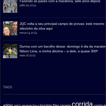
Fazendo as pazes com a maratona, sete anos depois
julho 29, 2024
JQC volta a seu principal campo de provas: este mesmo
sitezinho da silva aqui
março 14, 2024
Durma com um barulho desse: domingo é dia da marato
Nilson Lima, a minha décima – a dele, a quase 300ª
maio 18, 2022
TAGS
corrida
adidas
bicicleta
cerveja
asics
Bike
corrida d
atividade física