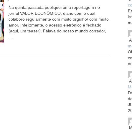
co
Na quinta passada publiquei uma reportagem no
Es
jornal VALOR ECONÔMICO, diário com o qual
ir
colaboro regularmente com muito orgulho/ com muito
m
amor. Infelizmente, o acesso eletrônico é fechado
(aqui, um teaser). Falava do nosso mundo corredor,
…
A
m
Oi
c
or
A
Ma
De
d
J
20
M