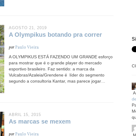
AGOSTO 21, 2019
A Olympikus botando pra correr
S
por
Paulo Vieira
A OLYMPIKUS ESTÁ FAZENDO UM GRANDE esforço
para mostrar que é o grande player do mercado
C
esportivo brasileiro. Faz sentido: a marca da
Vulcabras/Azaleia/Grendene é líder do segmento
segundo a consultoria Kantar, mas parece jogar…
A
d
Pa
M
ABRIL 15, 2015
qu
As marcas se mexem
por
Paulo Vieira
M