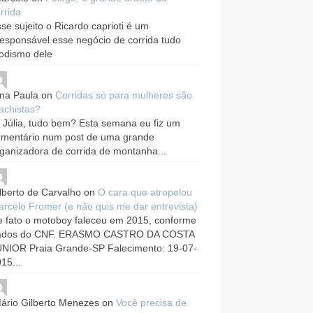
rrida
se sujeito o Ricardo caprioti é um
responsável esse negócio de corrida tudo
odismo dele
na Paula
on
Corridas só para mulheres são
achistas?
 Júlia, tudo bem? Esta semana eu fiz um
omentário num post de uma grande
ganizadora de corrida de montanha...
lberto de Carvalho
on
O cara que atropelou
rcelo Fromer (e não quis me dar entrevista)
 fato o motoboy faleceu em 2015, conforme
ados do CNF. ERASMO CASTRO DA COSTA
UNIOR Praia Grande-SP Falecimento: 19-07-
15...
ário Gilberto Menezes
on
Você precisa de