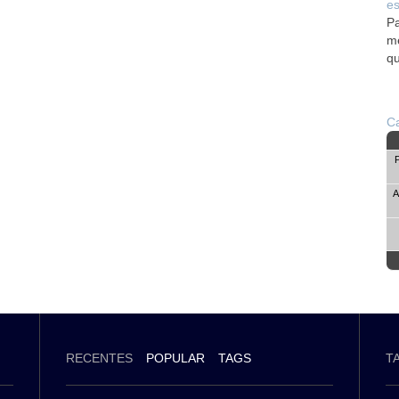
es
Pa
me
qu
Ca
A
RECENTES
POPULAR
TAGS
T