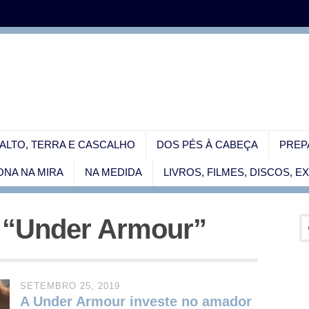
ALTO, TERRA E CASCALHO
DOS PÉS À CABEÇA
PREP
NA NA MIRA
NA MEDIDA
LIVROS, FILMES, DISCOS, 
d “Under Armour”
SETEMBRO 25, 2019
A Under Armour investe no amador