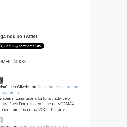
iga-nos no Twitter
OMENTÁRIOS
ristóteles Oliveira
on
Descubra o seu tempo
e maratona
rabéns. Essa tabela foi formulada pelo
estre Jack Daniels com base no VO2MAX,
e ele nominou como VDOT. Ela deve...
arcelo
on
Fôlego, o grande arauto da