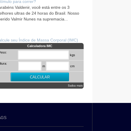
tímulo para correr?
rabéns Valdenir, você está entre os 3
lhores ultras de 24 horas do Brasil. Nosso
erido Valmir Nunes na supremacia...
lcule seu Índice de Massa Corporal (IMC)
Calculadora IMC
Peso:
kgs
ltura:
m
cm
Saiba mais
AGS