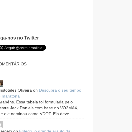
iga-nos no Twitter
OMENTÁRIOS
ristóteles Oliveira
on
Descubra o seu tempo
e maratona
rabéns. Essa tabela foi formulada pelo
estre Jack Daniels com base no VO2MAX,
e ele nominou como VDOT. Ela deve...
arcelo
on
Fôlego, o grande arauto da