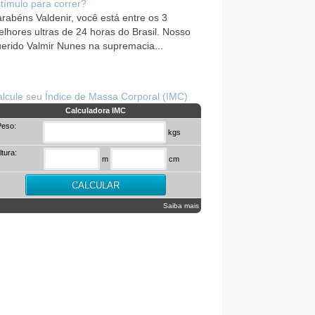
tímulo para correr?
rabéns Valdenir, você está entre os 3
lhores ultras de 24 horas do Brasil. Nosso
erido Valmir Nunes na supremacia...
lcule seu Índice de Massa Corporal (IMC)
Calculadora IMC
Peso:
kgs
ltura:
m
cm
Saiba mais