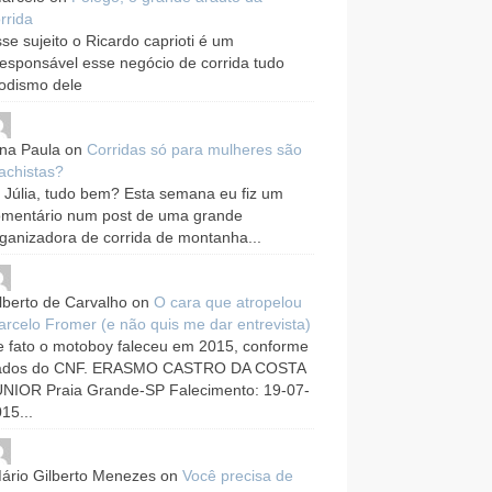
rrida
se sujeito o Ricardo caprioti é um
responsável esse negócio de corrida tudo
odismo dele
na Paula
on
Corridas só para mulheres são
achistas?
 Júlia, tudo bem? Esta semana eu fiz um
omentário num post de uma grande
ganizadora de corrida de montanha...
lberto de Carvalho
on
O cara que atropelou
rcelo Fromer (e não quis me dar entrevista)
 fato o motoboy faleceu em 2015, conforme
ados do CNF. ERASMO CASTRO DA COSTA
UNIOR Praia Grande-SP Falecimento: 19-07-
15...
ário Gilberto Menezes
on
Você precisa de