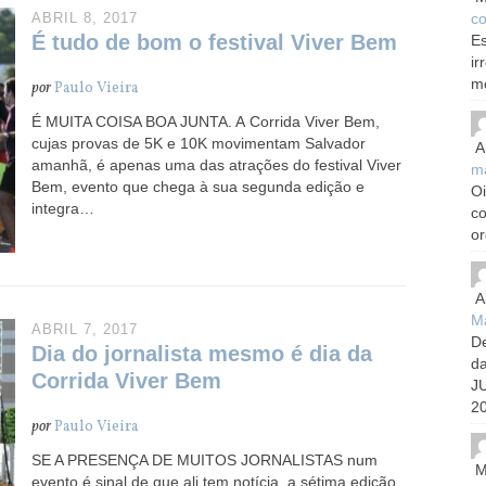
co
ABRIL 8, 2017
É tudo de bom o festival Viver Bem
Es
ir
m
por
Paulo Vieira
É MUITA COISA BOA JUNTA. A Corrida Viver Bem,
cujas provas de 5K e 10K movimentam Salvador
A
amanhã, é apenas uma das atrações do festival Viver
m
Bem, evento que chega à sua segunda edição e
Oi
integra…
c
or
A
Ma
ABRIL 7, 2017
De
Dia do jornalista mesmo é dia da
d
Corrida Viver Bem
J
20
por
Paulo Vieira
SE A PRESENÇA DE MUITOS JORNALISTAS num
M
evento é sinal de que ali tem notícia, a sétima edição