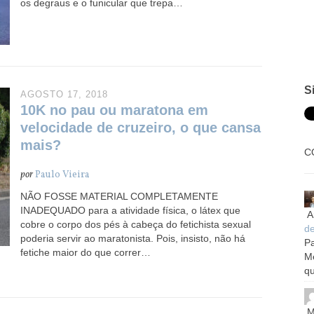
os degraus e o funicular que trepa…
S
AGOSTO 17, 2018
10K no pau ou maratona em
velocidade de cruzeiro, o que cansa
mais?
C
por
Paulo Vieira
NÃO FOSSE MATERIAL COMPLETAMENTE
INADEQUADO para a atividade física, o látex que
A
cobre o corpo dos pés à cabeça do fetichista sexual
d
poderia servir ao maratonista. Pois, insisto, não há
Pa
fetiche maior do que correr…
M
qu
M