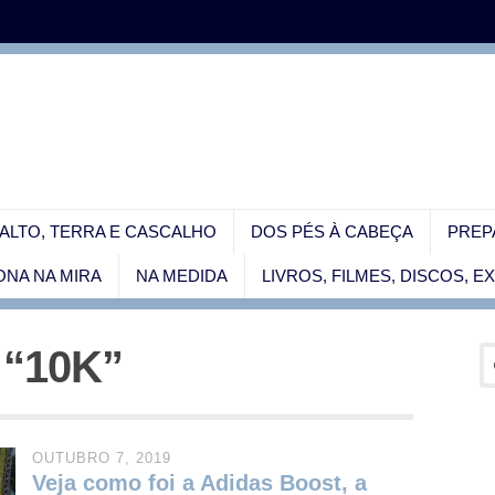
ALTO, TERRA E CASCALHO
DOS PÉS À CABEÇA
PREP
NA NA MIRA
NA MEDIDA
LIVROS, FILMES, DISCOS, 
 “10K”
OUTUBRO 7, 2019
Veja como foi a Adidas Boost, a