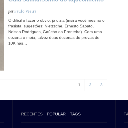
por
Paulo Vieira
O difícil é fazer o óbvio, já dizia (insira você mesmo o
frasista; sugestões: Nietzsche, Ernesto Sabato,
Nelson Rodrigues, Gaúcho da Fronteira). Com uma
dezena e meia, talvez duas dezenas de provas de
10K nas…
1
2
3
RECENTES
POPULAR
TAGS
T