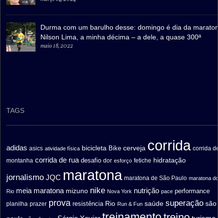
Durma com um barulho desse: domingo é dia da marato
Nilson Lima, a minha décima – a dele, a quase 300ª
maio 18, 2022
TAGS
corrida
adidas
bicicleta
cerveja
asics
Bike
corrida d
atividade física
corrida de rua
hidratação
desafio
montanha
fetiche
dor
esforço
maratona
jornalismo
JQC
maratona de São Paulo
maratona d
nike
meia maratona
nutrição
mizuno
performance
Rio
Nova York
pace
prova
superação
saúde
são
resistência
Rio
prazer
planilha
Run & Fun
treinamento
treino