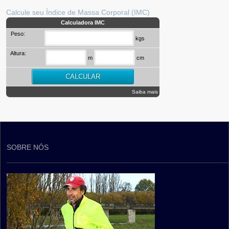
Calcule seu Índice de Massa Corporal (IMC)
Calculadora IMC
Peso:
kgs
Altura:
m
cm
Saiba mais
SOBRE NÓS