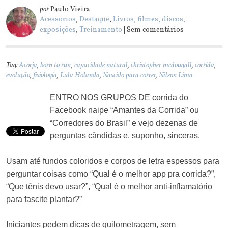
por
Paulo Vieira
Acessórios
,
Destaque
,
Livros, filmes, discos,
exposições
,
Treinamento
| Sem comentários
Tag:
Acorja
,
born to run
,
capacidade natural
,
christopher mcdougall
,
corrida
,
evolução
,
fisiologia
,
Lula Holanda
,
Nascido para correr
,
Nilson Lima
ENTRO NOS GRUPOS DE corrida do
Facebook naipe “Amantes da Corrida” ou
“Corredores do Brasil” e vejo dezenas de
perguntas cândidas e, suponho, sinceras.
Usam até fundos coloridos e corpos de letra espessos para
perguntar coisas como “Qual é o melhor app pra corrida?”,
“Que tênis devo usar?”, “Qual é o melhor anti-inflamatório
para fascite plantar?”
Iniciantes pedem dicas de quilometragem, sem