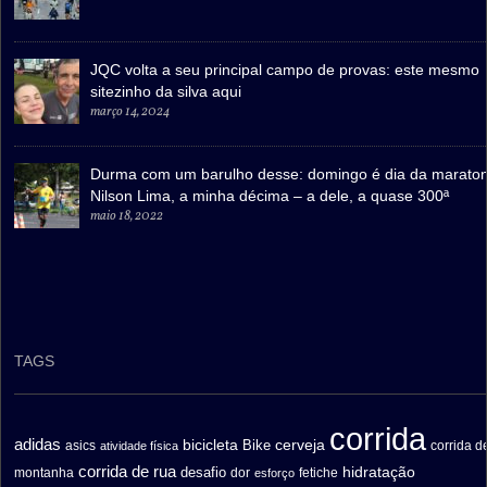
JQC volta a seu principal campo de provas: este mesmo
sitezinho da silva aqui
março 14, 2024
Durma com um barulho desse: domingo é dia da marato
Nilson Lima, a minha décima – a dele, a quase 300ª
maio 18, 2022
TAGS
corrida
adidas
bicicleta
cerveja
asics
Bike
corrida d
atividade física
corrida de rua
hidratação
desafio
montanha
fetiche
dor
esforço