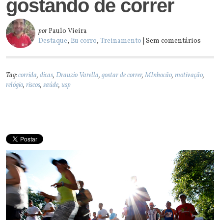
gostando de correr
por
Paulo Vieira
Destaque
,
Eu corro
,
Treinamento
| Sem comentários
Tag:
corrida
,
dicas
,
Drauzio Varella
,
gostar de correr
,
MInhocão
,
motivação
,
relógio
,
riscos
,
saúde
,
usp