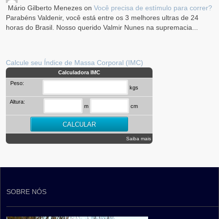
Mário Gilberto Menezes
on
Você precisa de estímulo para correr?
Parabéns Valdenir, você está entre os 3 melhores ultras de 24
horas do Brasil. Nosso querido Valmir Nunes na supremacia...
Calcule seu Índice de Massa Corporal (IMC)
Calculadora IMC
Peso:
kgs
Altura:
m
cm
Saiba mais
SOBRE NÓS