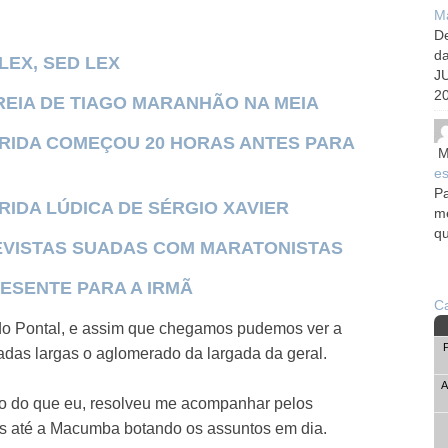
Ma
De
d
LEX, SED LEX
J
20
TREIA DE TIAGO MARANHÃO NA MEIA
RRIDA COMEÇOU 20 HORAS ANTES PARA
M
es
Pa
RIDA LÚDICA DE SÉRGIO XAVIER
me
qu
REVISTAS SUADAS COM MARATONISTAS
RESENTE PARA A IRMÃ
Ca
 do Pontal, e assim que chegamos pudemos ver a
adas largas o aglomerado da largada da geral.
A
o do que eu, resolveu me acompanhar pelos
os até a Macumba botando os assuntos em dia.