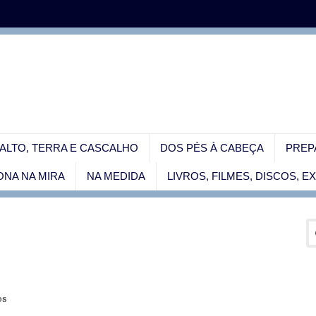
ALTO, TERRA E CASCALHO
DOS PÉS À CABEÇA
PREP
NA NA MIRA
NA MEDIDA
LIVROS, FILMES, DISCOS, 
os