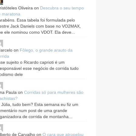
ristóteles Oliveira
on
Descubra o seu tempo
e maratona
rabéns. Essa tabela foi formulada pelo
estre Jack Daniels com base no VO2MAX,
e ele nominou como VDOT. Ela deve...
arcelo
on
Fôlego, o grande arauto da
rrida
se sujeito o Ricardo caprioti é um
responsável esse negócio de corrida tudo
odismo dele
na Paula
on
Corridas só para mulheres são
achistas?
 Júlia, tudo bem? Esta semana eu fiz um
omentário num post de uma grande
ganizadora de corrida de montanha...
lberto de Carvalho
on
O cara que atropelou