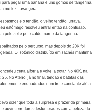
 para pegar uma banana e uns gomos de tangerina.
a me fez travar geral.
spasmos e o tendão, o velho tendão, urrava.
meu estômago resolveu entrar então na confusão,
a pelo sol e pelo caldo morno da tangerina.
spalhados pelo percurso, mas depois do 20K foi
 gelada. O isotônico distribuído em sachês mantinha
cedeu certa alforria e voltei a trotar. No 40K, na
: 25. No Aterro, já no final, tendão e batatas das
solenemente enquadrados num trote constante até a
devo dizer que toda a surpresa e prazer da primeira
r e ouvir corredores deslumbrados com a beleza do