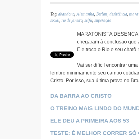
Tag:
abandono
,
Alemanha
,
Berlim
,
desistência
,
mara
social
,
rio de janeiro
,
selfie
,
superação
MARATONISTA DESENCAN
chegaram à conclusão que a
Ele troca o Rio e seu chatô
Vai ser difícil encontrar uma
lembre minimamente seu campo cotidiano
Cristo. Por isso, sua última prova no Bra
DA BARRA AO CRISTO
O TREINO MAIS LINDO DO MUN
ELE DEU A PRIMEIRA AOS 53
TESTE: É MELHOR CORRER S