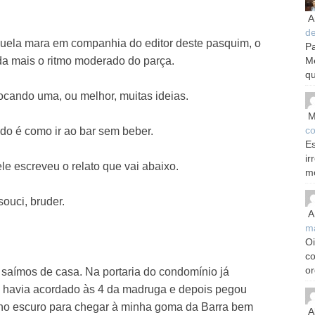
A
d
quela mara em companhia do editor deste pasquim, o
Pa
M
da mais o ritmo moderado do parça.
qu
rocando uma, ou melhor, muitas ideias.
M
co
do é como ir ao bar sem beber.
Es
ir
 escreveu o relato que vai abaixo.
m
ouci, bruder.
A
m
Oi
c
or
aímos de casa. Na portaria do condomínio já
e havia acordado às 4 da madruga e depois pegou
no escuro para chegar à minha goma da Barra bem
A