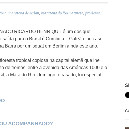
tona
,
maratona de berlim
,
maratona do Rio
,
natureza
,
problema
ADO RICARDO HENRIQUE é um dos que
 saída para o Brasil é Cumbica – Galeão, no caso.
 na Barra por um squat em Berlim ainda este ano.
 floresta tropical copiosa na capital alemã que lhe
 de treinos, entre a avenida das Américas 1000 e o
sil, a Mara do Rio, domingo retrasado, foi especial.
S
DO
C
Ó OU ACOMPANHADO?