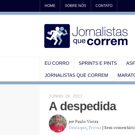
HOME
SOBRE NÓS
CONTATO
EU CORRO
SPRINTS E PINTS
ASF
JORNALISTAS QUE CORREM
MARATO
JUNHO 29, 2017
A despedida
por
Paulo Vieira
Destaque
,
Provas
| Sem comentári