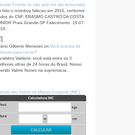
rcelo Fromer (e não quis me dar entrevista)
 fato o motoboy faleceu em 2015, conforme
ados do CNF. ERASMO CASTRO DA COSTA
UNIOR Praia Grande-SP Falecimento: 19-07-
15...
ário Gilberto Menezes
on
Você precisa de
tímulo para correr?
rabéns Valdenir, você está entre os 3
lhores ultras de 24 horas do Brasil. Nosso
erido Valmir Nunes na supremacia...
lcule seu Índice de Massa Corporal (IMC)
Calculadora IMC
Peso:
kgs
ltura:
m
cm