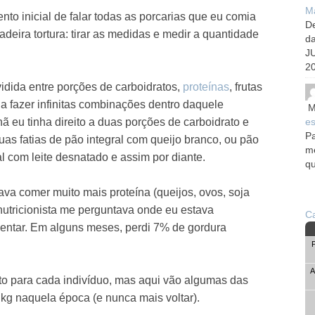
Ma
o inicial de falar todas as porcarias que eu comia
De
deira tortura: tirar as medidas e medir a quantidade
d
J
20
idida entre porções de carboidratos,
proteínas
, frutas
ia fazer infinitas combinações dentro daquele
M
 eu tinha direito a duas porções de carboidrato e
es
Pa
as fatias de pão integral com queijo branco, ou pão
me
 com leite desnatado e assim por diante.
qu
ava comer muito mais proteína (queijos, ovos, soja
 nutricionista me perguntava onde eu estava
Ca
entar. Em alguns meses, perdi 7% de gordura
A
to para cada indivíduo, mas aqui vão algumas das
kg naquela época (e nunca mais voltar).