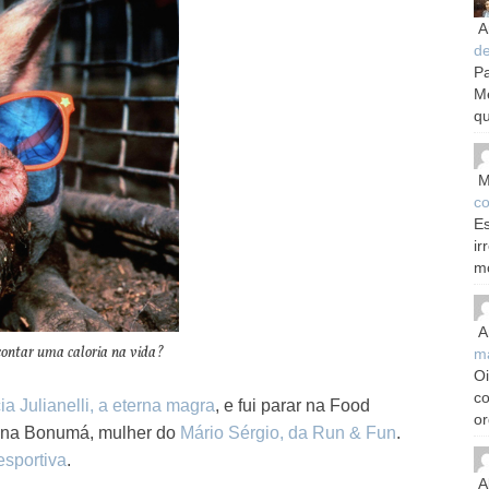
A
d
Pa
M
qu
M
co
Es
ir
m
A
contar uma caloria na vida?
m
Oi
c
cia Julianelli, a eterna magra
, e fui parar na Food
or
zana Bonumá, mulher do
Mário Sérgio, da Run & Fun
.
esportiva
.
A