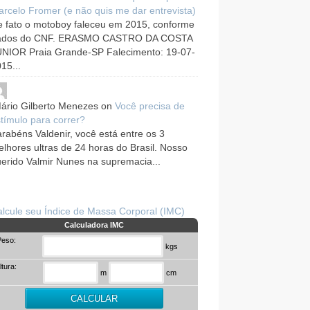
rcelo Fromer (e não quis me dar entrevista)
 fato o motoboy faleceu em 2015, conforme
ados do CNF. ERASMO CASTRO DA COSTA
UNIOR Praia Grande-SP Falecimento: 19-07-
15...
ário Gilberto Menezes
on
Você precisa de
tímulo para correr?
rabéns Valdenir, você está entre os 3
lhores ultras de 24 horas do Brasil. Nosso
erido Valmir Nunes na supremacia...
lcule seu Índice de Massa Corporal (IMC)
Calculadora IMC
Peso:
kgs
ltura:
m
cm