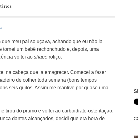
tários
ta
que meu pai soluçava, achando que eu não ia
me tornei um bebê rechonchudo e, depois, uma
ência voltei ao
shape
roliço.
tei na cabeça que ia emagrecer. Comecei a fazer
brigadeiro de colher toda semana (bons tempos
bons seis quilos. Assim me mantive por quase uma
S
tirou do prumo e voltei ao carboidrato-ostentação.
unca dantes alcançados, decidi que era hora de
C