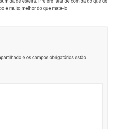
sumida de esteira. Prefere falar de comida do que de
po é muito melhor do que matá-lo.
partilhado e os campos obrigatórios estão