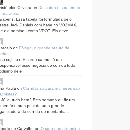
ristóteles Oliveira
on
Descubra o seu tempo
e maratona
rabéns. Essa tabela foi formulada pelo
estre Jack Daniels com base no VO2MAX,
e ele nominou como VDOT. Ela deve...
arcelo
on
Fôlego, o grande arauto da
rrida
se sujeito o Ricardo caprioti é um
responsável esse negócio de corrida tudo
odismo dele
na Paula
on
Corridas só para mulheres são
achistas?
 Júlia, tudo bem? Esta semana eu fiz um
omentário num post de uma grande
ganizadora de corrida de montanha...
lberto de Carvalho
on
O cara que atropelou