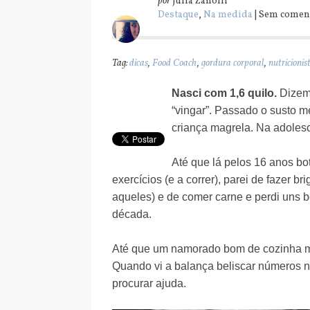
por
Julia Zanolli
Destaque
,
Na medida
| Sem comen
Tag:
dicas
,
Food Coach
,
gordura corporal
,
nutricionis
Nasci com 1,6 quilo.
Dizem 
“vingar”. Passado o susto 
criança magrela. Na adolesc
Até que lá pelos 16 anos bo
exercícios (e a correr), parei de fazer 
aqueles) e de comer carne e perdi uns 
década.
Até que um namorado bom de cozinha me 
Quando vi a balança beliscar números n
procurar ajuda.