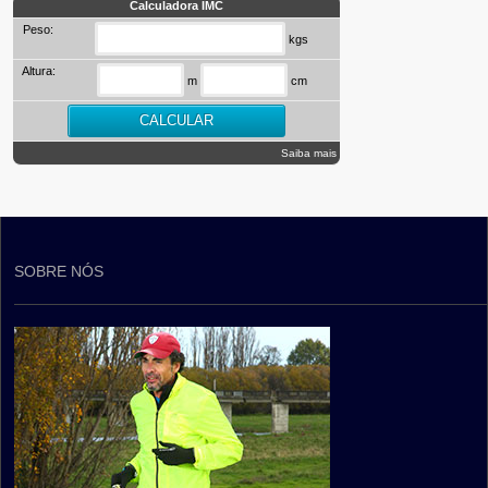
Calculadora IMC
Peso:
kgs
Altura:
m
cm
Saiba mais
SOBRE NÓS