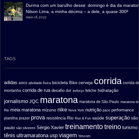
Durma com um barulho desse: domingo é dia da marato
Nilson Lima, a minha décima – a dele, a quase 300ª
maio 18, 2022
TAGS
corrida
adidas
bicicleta
cerveja
asics
Bike
corrida d
atividade física
corrida de rua
hidratação
desafio
montanha
fetiche
dor
esforço
maratona
jornalismo
JQC
maratona de São Paulo
maratona d
nike
meia maratona
nutrição
mizuno
performance
Rio
Nova York
pace
prova
superação
saúde
são
resistência
Rio
prazer
planilha
Run & Fun
treinamento
treino
turismo
paulo
Sérgio Xavier
são silvestre
ultramaratona
viagem
tênis
usp
Yescom