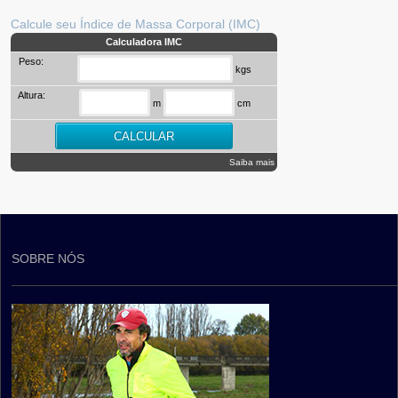
Calcule seu Índice de Massa Corporal (IMC)
Calculadora IMC
Peso:
kgs
Altura:
m
cm
Saiba mais
SOBRE NÓS