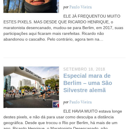
por
Paulo Vieira
ELE JÁ FREQUENTOU MUITO
ESTES PIXELS. MAS DESDE QUE RICARDO HENRIQUE, o
maratonista desencanado, mudou-se para Berlim, em 2017, suas
participações aqui ficaram mais rarefeitas. Ricardo não
abandonou o cascalho. Pelo contrário, agora tem na…
SETEMBRO 18, 2018
Especial mara de
Berlim – uma São
Silvestre alemã
por
Paulo Vieira
ELE HAVIA MUITO estava longe
destes pixels, e não dá para usar como desculpa a distância
geográfica. Desde que trocou o Rio por Berlim, há mais de um
ano, Ricardo Henrique, o Maratonista Desencanado, não…