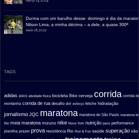
março 14, 2024
Durma com um barulho desse: domingo é dia da marato
Nilson Lima, a minha décima – a dele, a quase 300ª
maio 18, 2022
TAGS
corrida
adidas
bicicleta
cerveja
asics
Bike
corrida d
atividade física
corrida de rua
hidratação
desafio
montanha
fetiche
dor
esforço
maratona
jornalismo
JQC
maratona de São Paulo
maratona d
nike
meia maratona
nutrição
mizuno
performance
Rio
Nova York
pace
prova
superação
saúde
são
resistência
Rio
prazer
planilha
Run & Fun