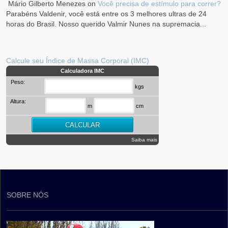
Mário Gilberto Menezes
on
Você precisa de estímulo para correr?
Parabéns Valdenir, você está entre os 3 melhores ultras de 24
horas do Brasil. Nosso querido Valmir Nunes na supremacia...
Calcule seu Índice de Massa Corporal (IMC)
Calculadora IMC
Peso:
kgs
Altura:
m
cm
Saiba mais
SOBRE NÓS