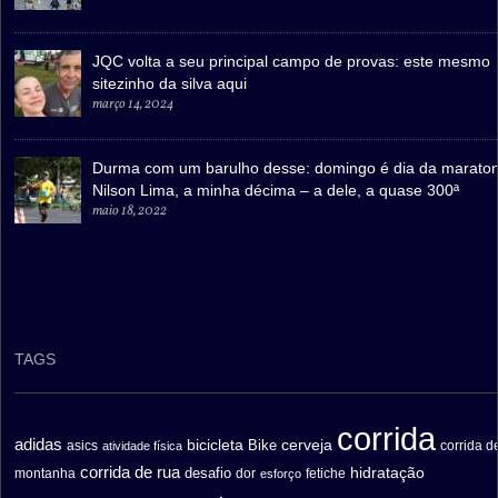
JQC volta a seu principal campo de provas: este mesmo
sitezinho da silva aqui
março 14, 2024
Durma com um barulho desse: domingo é dia da marato
Nilson Lima, a minha décima – a dele, a quase 300ª
maio 18, 2022
TAGS
corrida
adidas
bicicleta
cerveja
asics
Bike
corrida d
atividade física
corrida de rua
hidratação
desafio
montanha
fetiche
dor
esforço