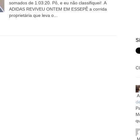
somados de 1:03:20. Pô, e eu não classifiquei! A
ADIDAS REVIVEU ONTEM EM ESSEPÊ a corrida
proprietária que leva o…
S
C
A
d
Pa
M
qu
M