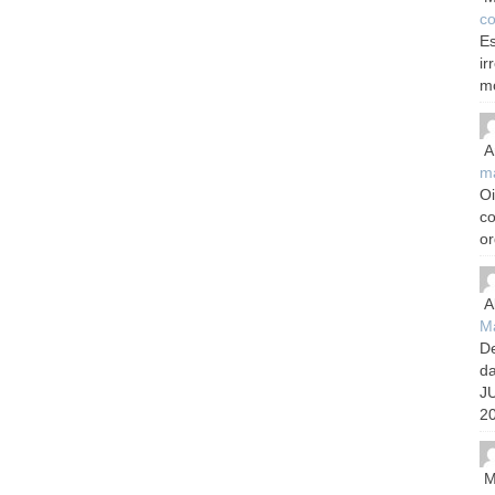
co
Es
ir
m
A
m
Oi
c
or
A
Ma
De
d
J
20
M