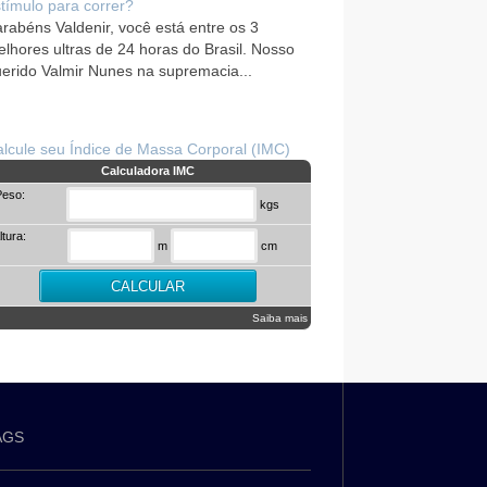
tímulo para correr?
rabéns Valdenir, você está entre os 3
lhores ultras de 24 horas do Brasil. Nosso
erido Valmir Nunes na supremacia...
lcule seu Índice de Massa Corporal (IMC)
Calculadora IMC
Peso:
kgs
ltura:
m
cm
Saiba mais
AGS