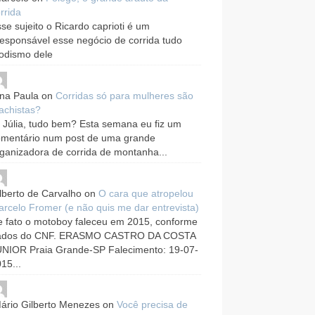
rrida
se sujeito o Ricardo caprioti é um
responsável esse negócio de corrida tudo
odismo dele
na Paula
on
Corridas só para mulheres são
achistas?
 Júlia, tudo bem? Esta semana eu fiz um
omentário num post de uma grande
ganizadora de corrida de montanha...
lberto de Carvalho
on
O cara que atropelou
rcelo Fromer (e não quis me dar entrevista)
 fato o motoboy faleceu em 2015, conforme
ados do CNF. ERASMO CASTRO DA COSTA
UNIOR Praia Grande-SP Falecimento: 19-07-
15...
ário Gilberto Menezes
on
Você precisa de