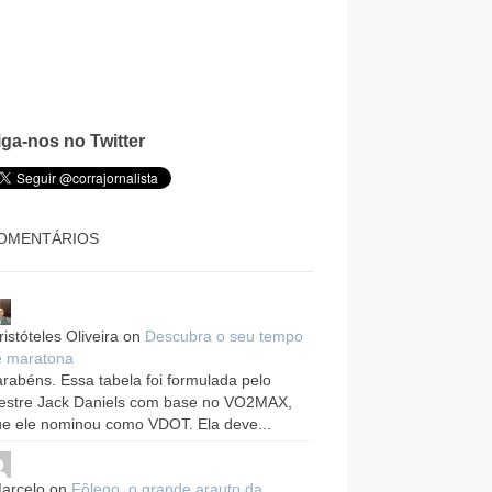
iga-nos no Twitter
OMENTÁRIOS
ristóteles Oliveira
on
Descubra o seu tempo
e maratona
rabéns. Essa tabela foi formulada pelo
estre Jack Daniels com base no VO2MAX,
e ele nominou como VDOT. Ela deve...
arcelo
on
Fôlego, o grande arauto da