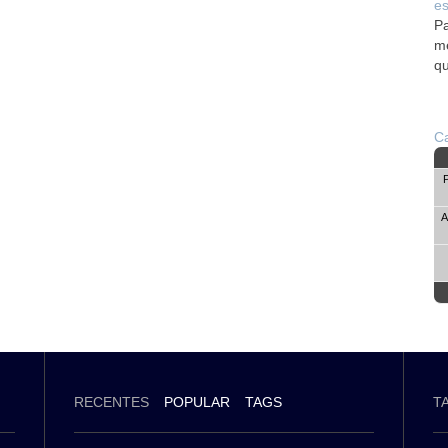
es
Pa
me
qu
Ca
A
RECENTES
POPULAR
TAGS
T