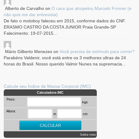
Alberto de Carvalho
on
O cara que atropelou Marcelo Fromer (e
não quis me dar entrevista)
De fato o motoboy faleceu em 2015, conforme dados do CNF.
ERASMO CASTRO DA COSTA JUNIOR Praia Grande-SP
Falecimento: 19-07-2015...
Mário Gilberto Menezes
on
Você precisa de estímulo para correr?
Parabéns Valdenir, você está entre os 3 melhores ultras de 24
horas do Brasil. Nosso querido Valmir Nunes na supremacia...
Calcule seu Índice de Massa Corporal (IMC)
Calculadora IMC
Peso:
kgs
Altura:
m
cm
Saiba mais