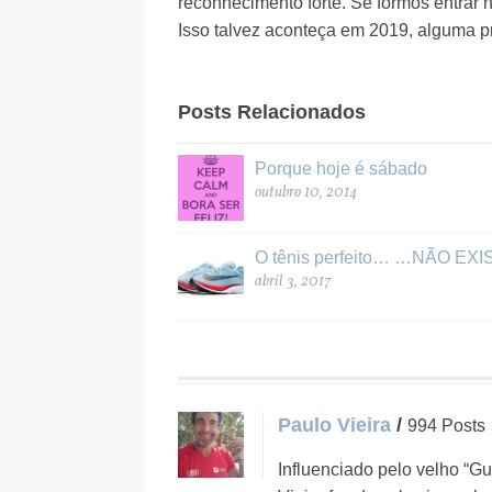
reconhecimento forte. Se formos entrar 
Isso talvez aconteça em 2019, alguma pr
Posts Relacionados
Porque hoje é sábado
outubro 10, 2014
O tênis perfeito… …NÃO EXI
abril 3, 2017
Paulo Vieira
/
994 Posts
Influenciado pelo velho “Gu