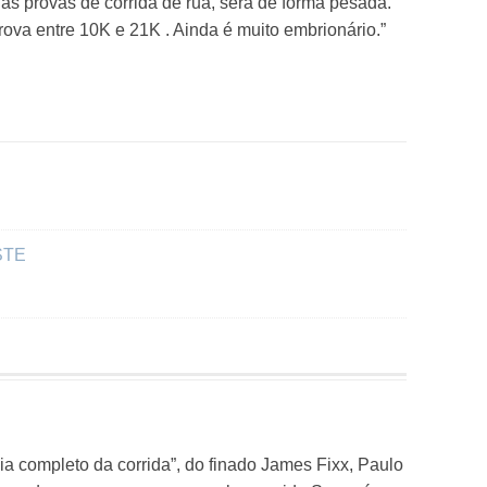
nas provas de corrida de rua, será de forma pesada.
ova entre 10K e 21K . Ainda é muito embrionário.”
STE
ia completo da corrida”, do finado James Fixx, Paulo