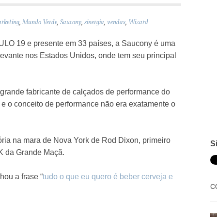
rketing
,
Mundo Verde
,
Saucony
,
sinergia
,
vendas
,
Wizard
 19 e presente em 33 países, a Saucony é uma
levante nos Estados Unidos, onde tem seu principal
 grande fabricante de calçados de performance do
, e o conceito de performance não era exatamente o
ria na mara de Nova York de Rod Dixon, primeiro
S
2K da Grande Maçã.
ou a frase “
tudo o que eu quero é beber cerveja e
C