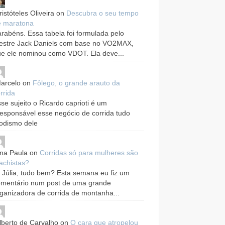
ristóteles Oliveira
on
Descubra o seu tempo
e maratona
rabéns. Essa tabela foi formulada pelo
estre Jack Daniels com base no VO2MAX,
e ele nominou como VDOT. Ela deve...
arcelo
on
Fôlego, o grande arauto da
rrida
se sujeito o Ricardo caprioti é um
responsável esse negócio de corrida tudo
odismo dele
na Paula
on
Corridas só para mulheres são
achistas?
 Júlia, tudo bem? Esta semana eu fiz um
omentário num post de uma grande
ganizadora de corrida de montanha...
lberto de Carvalho
on
O cara que atropelou