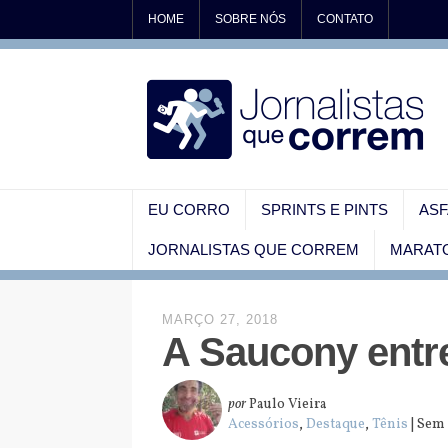
HOME
SOBRE NÓS
CONTATO
EU CORRO
SPRINTS E PINTS
ASF
JORNALISTAS QUE CORREM
MARATO
MARÇO 27, 2018
A Saucony entr
por
Paulo Vieira
Acessórios
,
Destaque
,
Tênis
| Sem