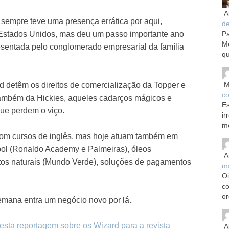
A
sempre teve uma presença errática por aqui,
d
Pa
Estados Unidos, mas deu um passo importante ano
M
esentada pelo conglomerado empresarial da família
qu
M
d detêm os direitos de comercialização da Topper e
co
também da Hickies, aqueles cadarços mágicos e
Es
que perdem o viço.
ir
m
om cursos de inglês, mas hoje atuam também em
ebol (Ronaldo Academy e Palmeiras), óleos
A
utos naturais (Mundo Verde), soluções de pagamentos
m
Oi
c
or
semana entra um negócio novo por lá.
desta reportagem sobre os Wizard para a revista
A