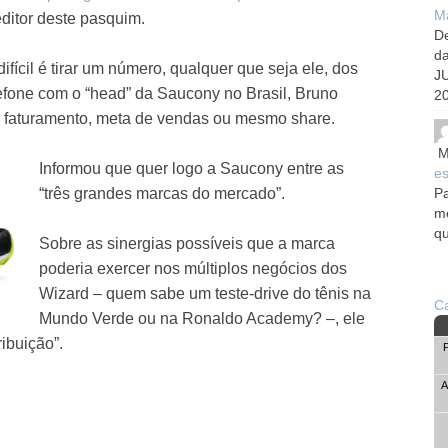
Ma
editor deste pasquim.
De
d
ifícil é tirar um número, qualquer que seja ele, dos
J
lefone com o “head” da Saucony no Brasil, Bruno
20
re faturamento, meta de vendas ou mesmo share.
M
Informou que quer logo a Saucony entre as
es
“três grandes marcas do mercado”.
Pa
me
qu
Sobre as sinergias possíveis que a marca
poderia exercer nos múltiplos negócios dos
Wizard – quem sabe um teste-drive do tênis na
Ca
Mundo Verde ou na Ronaldo Academy? –, ele
ribuição”.
A