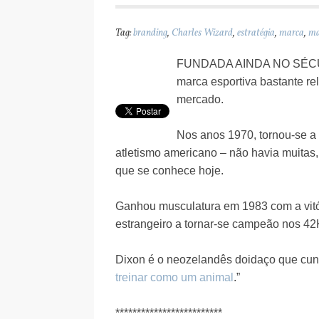
Tag:
branding
,
Charles Wizard
,
estratégia
,
marca
,
ma
FUNDADA AINDA NO SÉCULO
marca esportiva bastante re
mercado.
Nos anos 1970, tornou-se a
atletismo americano – não havia muitas
que se conhece hoje.
Ganhou musculatura em 1983 com a vitó
estrangeiro a tornar-se campeão nos 4
Dixon é o neozelandês doidaço que cunh
treinar como um animal
.”
*************************