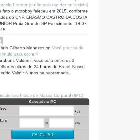
rcelo Fromer (e não quis me dar entrevista)
 fato o motoboy faleceu em 2015, conforme
ados do CNF. ERASMO CASTRO DA COSTA
UNIOR Praia Grande-SP Falecimento: 19-07-
15...
ário Gilberto Menezes
on
Você precisa de
tímulo para correr?
rabéns Valdenir, você está entre os 3
lhores ultras de 24 horas do Brasil. Nosso
erido Valmir Nunes na supremacia...
lcule seu Índice de Massa Corporal (IMC)
Calculadora IMC
Peso:
kgs
ltura:
m
cm