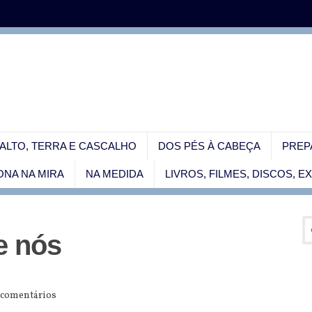
ALTO, TERRA E CASCALHO
DOS PÉS À CABEÇA
PREP
NA NA MIRA
NA MEDIDA
LIVROS, FILMES, DISCOS, 
e nós
 comentários