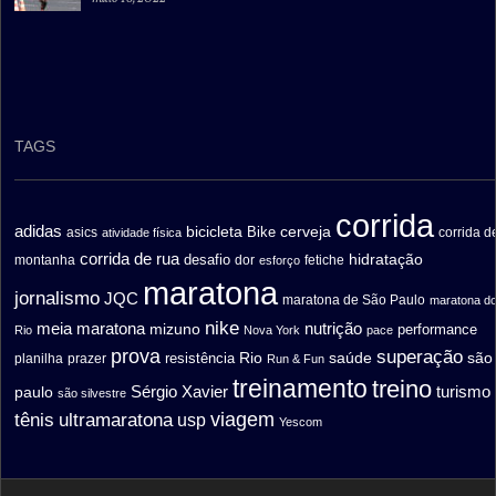
TAGS
corrida
adidas
bicicleta
cerveja
asics
Bike
corrida d
atividade física
corrida de rua
hidratação
desafio
montanha
fetiche
dor
esforço
maratona
jornalismo
JQC
maratona de São Paulo
maratona d
nike
meia maratona
nutrição
mizuno
performance
Rio
Nova York
pace
prova
superação
saúde
são
resistência
Rio
prazer
planilha
Run & Fun
treinamento
treino
turismo
paulo
Sérgio Xavier
são silvestre
ultramaratona
viagem
tênis
usp
Yescom