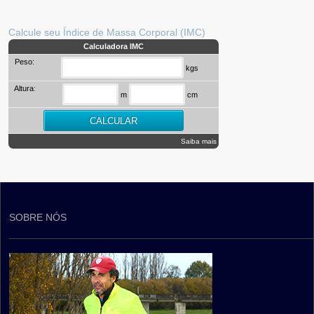
Calcule seu Índice de Massa Corporal (IMC)
Calculadora IMC
Peso:
kgs
Altura:
m
cm
Saiba mais
SOBRE NÓS