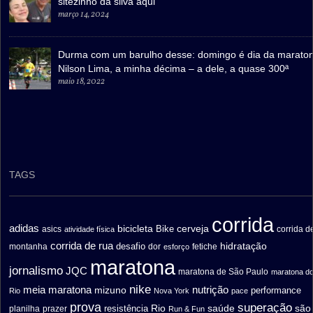
sitezinho da silva aqui
março 14, 2024
Durma com um barulho desse: domingo é dia da marato
Nilson Lima, a minha décima – a dele, a quase 300ª
maio 18, 2022
TAGS
corrida
adidas
bicicleta
cerveja
asics
Bike
corrida d
atividade física
corrida de rua
hidratação
desafio
montanha
fetiche
dor
esforço
maratona
jornalismo
JQC
maratona de São Paulo
maratona d
nike
meia maratona
nutrição
mizuno
performance
Rio
Nova York
pace
prova
superação
saúde
são
resistência
Rio
prazer
planilha
Run & Fun