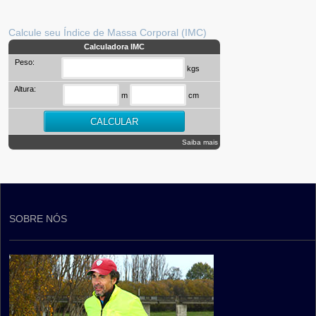
Calcule seu Índice de Massa Corporal (IMC)
Calculadora IMC
Peso:
kgs
Altura:
m
cm
Saiba mais
SOBRE NÓS