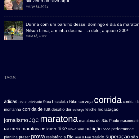
sitezinho da silva aqui
março 14, 2024
Durma com um barulho desse: domingo é dia da marato
Nilson Lima, a minha décima – a dele, a quase 300ª
maio 18, 2022
TAGS
corrida
adidas
bicicleta
cerveja
asics
Bike
corrida d
atividade física
corrida de rua
hidratação
desafio
montanha
fetiche
dor
esforço
maratona
jornalismo
JQC
maratona de São Paulo
maratona d
nike
meia maratona
nutrição
mizuno
performance
Rio
Nova York
pace
prova
superação
saúde
são
resistência
Rio
prazer
planilha
Run & Fun