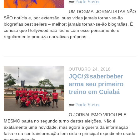
por
Paulo Vieira
UM DOGMA: JORNALISTAS NÃO
SÃO notícia e, por extensão, suas vidas jamais tornar-se-ão
biografias best sellers – melhor: jamais tornar-se-ão biografias. É
curioso que Hollywood não feche com esse pensamento e
regularmente produza narrativas próprias…
OUTUBRO 24, 2018
JQC/@saberbeber
arma seu primeiro
treino em Cuiabá
por
Paulo Vieira
O JORNALISMO VIROU ELE
MESMO pauta no segundo turno destas eleições. Não é
exatamente uma novidade, mas agora a guerra da informação
falsa e da contrainformação tem sido o principal expediente usado
na conquista do…