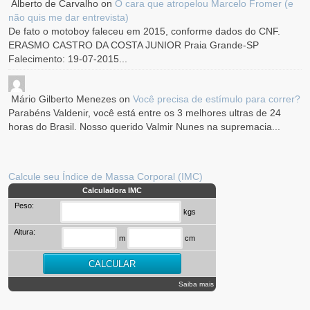
Alberto de Carvalho
on
O cara que atropelou Marcelo Fromer (e
não quis me dar entrevista)
De fato o motoboy faleceu em 2015, conforme dados do CNF.
ERASMO CASTRO DA COSTA JUNIOR Praia Grande-SP
Falecimento: 19-07-2015...
Mário Gilberto Menezes
on
Você precisa de estímulo para correr?
Parabéns Valdenir, você está entre os 3 melhores ultras de 24
horas do Brasil. Nosso querido Valmir Nunes na supremacia...
Calcule seu Índice de Massa Corporal (IMC)
Calculadora IMC
Peso:
kgs
Altura:
m
cm
Saiba mais