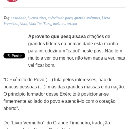
Tag:
ansiedade
,
buenos aires
,
exército do povo
,
guarda-volumes
,
Livro
Vermelho
,
Mao
,
Mao Tse-Tung
,
meia maratona
Aproveito que pesquisava
citações de
grandes líderes da humanidade esta manhã
para introduzir um “caput” neste post. Não tem
muito a ver, ou melhor, não tem nada a ver, mas
vai ficar bom.
“O Exército do Povo (…) luta pelos interesses, não de
poucas pessoas (…), mas das grandes massas e da nação.
O princípio formador desse Exército é posicionar-se
firmemente ao lado do povo e atendê-lo com o coração
aberto”.
Do “Livro Vermelho”, do Grande Timoneiro, tradução