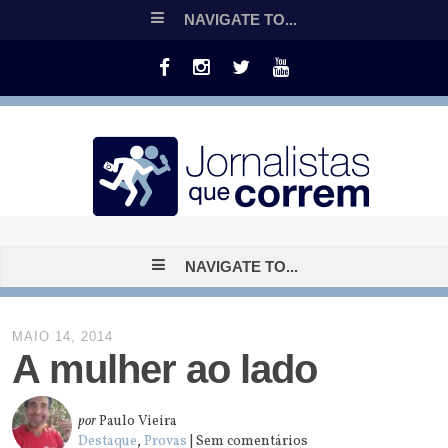
NAVIGATE TO...
NAVIGATE TO...
MAIO 14, 2014
A mulher ao lado
por
Paulo Vieira
Destaque
,
Provas
| Sem comentários