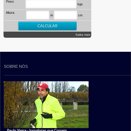
Peso:
kgs
Altura:
m
cm
Saiba mais
SOBRE NÓS