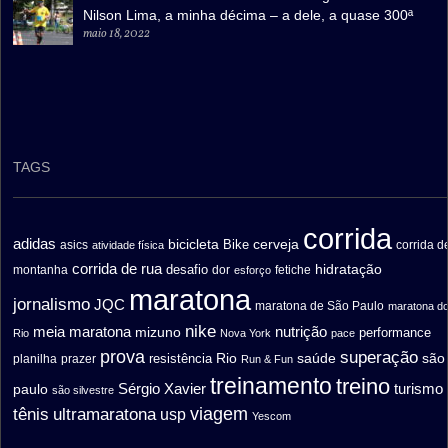
Nilson Lima, a minha décima – a dele, a quase 300ª
maio 18, 2022
TAGS
corrida
adidas
bicicleta
cerveja
asics
Bike
corrida d
atividade física
corrida de rua
hidratação
desafio
montanha
fetiche
dor
esforço
maratona
jornalismo
JQC
maratona de São Paulo
maratona d
nike
meia maratona
nutrição
mizuno
performance
Rio
Nova York
pace
prova
superação
saúde
são
resistência
Rio
prazer
planilha
Run & Fun
treinamento
treino
turismo
paulo
Sérgio Xavier
são silvestre
ultramaratona
viagem
tênis
usp
Yescom