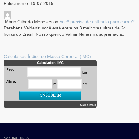
Falecimento: 19-07-2015...
Mário Gilberto Menezes
on
Você precisa de estímulo para correr?
Parabéns Valdenir, você está entre os 3 melhores ultras de 24
horas do Brasil. Nosso querido Valmir Nunes na supremacia...
Calcule seu Índice de Massa Corporal (IMC)
Calculadora IMC
Peso:
kgs
Altura:
m
cm
Saiba mais
SOBRE NÓS