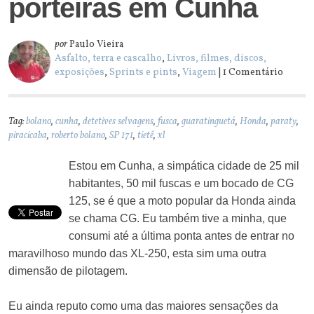
porteiras em Cunha
por
Paulo Vieira
Asfalto, terra e cascalho
,
Livros, filmes, discos,
exposições
,
Sprints e pints
,
Viagem
| 1 Comentário
Tag:
bolano
,
cunha
,
detetives selvagens
,
fusca
,
guaratinguetá
,
Honda
,
paraty
,
piracicaba
,
roberto bolano
,
SP 171
,
tietê
,
xl
Estou em Cunha, a simpática cidade de 25 mil
habitantes, 50 mil fuscas e um bocado de CG
125, se é que a moto popular da Honda ainda
se chama CG. Eu também tive a minha, que
consumi até a última ponta antes de entrar no
maravilhoso mundo das XL-250, esta sim uma outra
dimensão de pilotagem.
Eu ainda reputo como uma das maiores sensações da