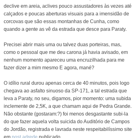
declive em areia, aclives pouco assustadores às vezes até
calçados e poucas aberturas visuais para a imensidão de
corcovas que são essas montanhas de Cunha, como
quando a gente as vê da estrada que desce para Paraty.
Precisei abrir mais uma ou talvez duas porteiras, mas,
como o pessoal que me deu carona já havia avisado, em
nenhum momento apareceu uma encruzilhada para me
fazer dizer a mim mesmo E agora, mané?
O idílio rural durou apenas cerca de 40 minutos, pois logo
chegava ao asfalto sinuoso da SP-171, a tal estrada que
leva a Paraty, no seu, digamos, pior momento: uma subida
inclemente de 2,5K, a que chamam aqui de Pedra Grande.
Não obstante (gostaram:?) foi menos desgastante subi-la
do que fazer aquela volta suicida do Auditório de Campos
do Jordão, registrada e lavrada neste respeitabilíssimo site
em
post adrede
publicado.