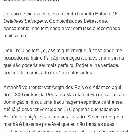
Perdão se me excedo, estou lendo Roberto Bolaño,
Os
Detetives Selvagens
, Companhia das Letras, que,
francamente, não tem nada a ver com isso e recomendo
muitíssimo.
Deu 1h50 no total, e, assim que cheguei à casa onde me
hospedo, no bairro Falcão, começou a chover, num timing
que não poderia ser mais perfeito. Poderia, na verdade,
poderia ter começado uns 5 minutos antes.
Amanhã vou tentar ver Angra dos Reis e o Atlântico aqui
dos 1800 metros da Pedra da Macela e devo deixar para o
domingão minha última traquinagem esportiva cunhense.
Até lá já devo ter vencido as 170 páginas que faltam do
Bolaño e, quiçá, estarei menos literário. Se eu correr pela
manhã é bastante provável que eu não beba as duas
cachaças de alambique que acompanharam meu comercial