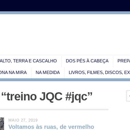
ALTO, TERRA E CASCALHO
DOS PÉS À CABEÇA
PREP
NA NA MIRA
NA MEDIDA
LIVROS, FILMES, DISCOS, 
 “treino JQC #jqc”
MAIO 27, 2019
Voltamos às ruas, de vermelho