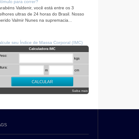
tímulo para correr?
rabéns Valdenir, você está entre os 3
lhores ultras de 24 horas do Brasil. Nosso
erido Valmir Nunes na supremacia...
lcule seu Índice de Massa Corporal (IMC)
Calculadora IMC
Peso:
kgs
ltura:
m
cm
Saiba mais
AGS