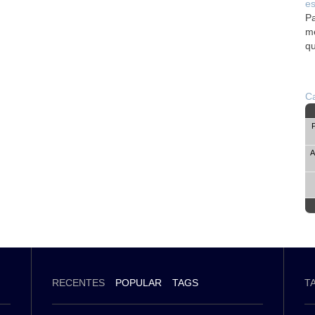
es
Pa
me
qu
Ca
A
RECENTES
POPULAR
TAGS
T