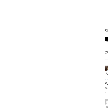
S
C
A
d
Pa
M
qu
M