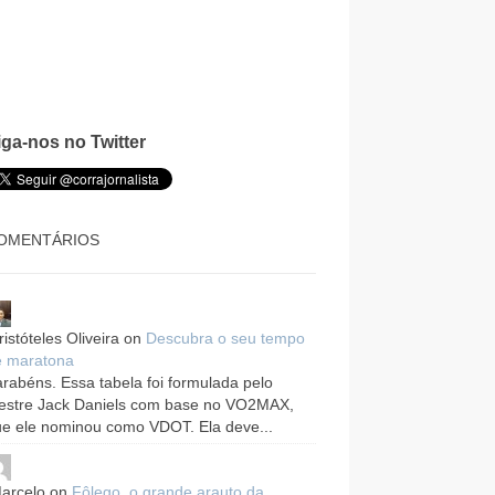
iga-nos no Twitter
OMENTÁRIOS
ristóteles Oliveira
on
Descubra o seu tempo
e maratona
rabéns. Essa tabela foi formulada pelo
estre Jack Daniels com base no VO2MAX,
e ele nominou como VDOT. Ela deve...
arcelo
on
Fôlego, o grande arauto da