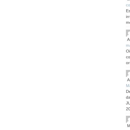
co
Es
ir
m
A
m
Oi
c
or
A
Ma
De
d
J
20
M