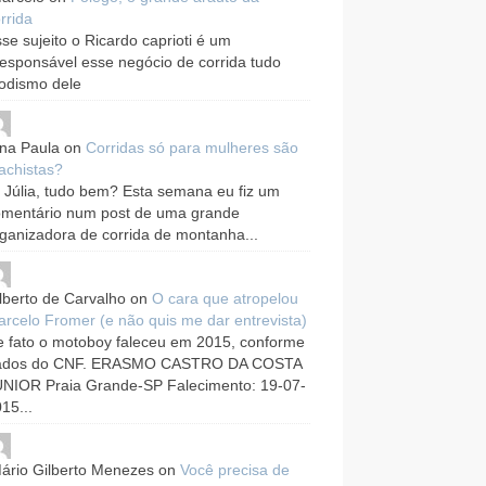
rrida
se sujeito o Ricardo caprioti é um
responsável esse negócio de corrida tudo
odismo dele
na Paula
on
Corridas só para mulheres são
achistas?
 Júlia, tudo bem? Esta semana eu fiz um
omentário num post de uma grande
ganizadora de corrida de montanha...
lberto de Carvalho
on
O cara que atropelou
rcelo Fromer (e não quis me dar entrevista)
 fato o motoboy faleceu em 2015, conforme
ados do CNF. ERASMO CASTRO DA COSTA
UNIOR Praia Grande-SP Falecimento: 19-07-
15...
ário Gilberto Menezes
on
Você precisa de