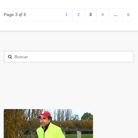
Page 3
of
6
1
2
3
4
…
6