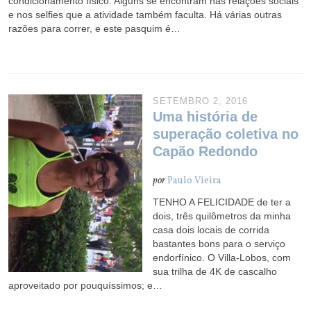
condicionamento físico. Alguns se encontram nas relações sociais
e nos selfies que a atividade também faculta. Há várias outras
razões para correr, e este pasquim é…
SETEMBRO 2, 2016
Uma história de
superação coletiva no
Capão Redondo
por
Paulo Vieira
TENHO A FELICIDADE de ter a
dois, três quilômetros da minha
casa dois locais de corrida
bastantes bons para o serviço
endorfínico. O Villa-Lobos, com
sua trilha de 4K de cascalho
aproveitado por pouquíssimos; e…