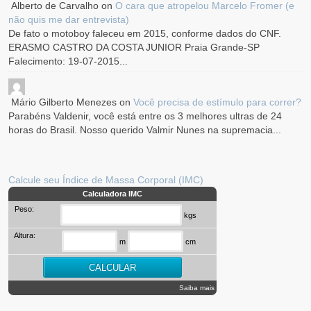
Alberto de Carvalho
on
O cara que atropelou Marcelo Fromer (e
não quis me dar entrevista)
De fato o motoboy faleceu em 2015, conforme dados do CNF.
ERASMO CASTRO DA COSTA JUNIOR Praia Grande-SP
Falecimento: 19-07-2015...
Mário Gilberto Menezes
on
Você precisa de estímulo para correr?
Parabéns Valdenir, você está entre os 3 melhores ultras de 24
horas do Brasil. Nosso querido Valmir Nunes na supremacia...
Calcule seu Índice de Massa Corporal (IMC)
Calculadora IMC
Peso:
kgs
Altura:
m
cm
Saiba mais