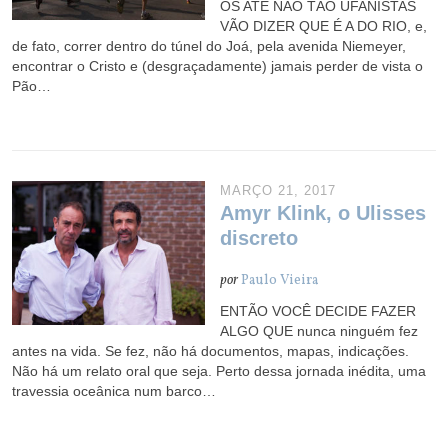
OS ATÉ NÃO TÃO UFANISTAS
VÃO DIZER QUE É A DO RIO, e,
de fato, correr dentro do túnel do Joá, pela avenida Niemeyer,
encontrar o Cristo e (desgraçadamente) jamais perder de vista o
Pão…
MARÇO 21, 2017
Amyr Klink, o Ulisses
discreto
por
Paulo Vieira
ENTÃO VOCÊ DECIDE FAZER
ALGO QUE nunca ninguém fez
antes na vida. Se fez, não há documentos, mapas, indicações.
Não há um relato oral que seja. Perto dessa jornada inédita, uma
travessia oceânica num barco…