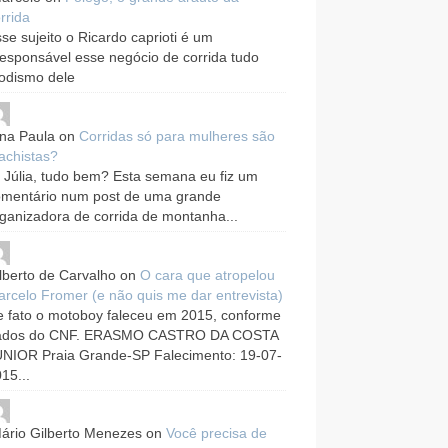
rrida
se sujeito o Ricardo caprioti é um
responsável esse negócio de corrida tudo
odismo dele
na Paula
on
Corridas só para mulheres são
achistas?
 Júlia, tudo bem? Esta semana eu fiz um
omentário num post de uma grande
ganizadora de corrida de montanha...
lberto de Carvalho
on
O cara que atropelou
rcelo Fromer (e não quis me dar entrevista)
 fato o motoboy faleceu em 2015, conforme
ados do CNF. ERASMO CASTRO DA COSTA
UNIOR Praia Grande-SP Falecimento: 19-07-
15...
ário Gilberto Menezes
on
Você precisa de