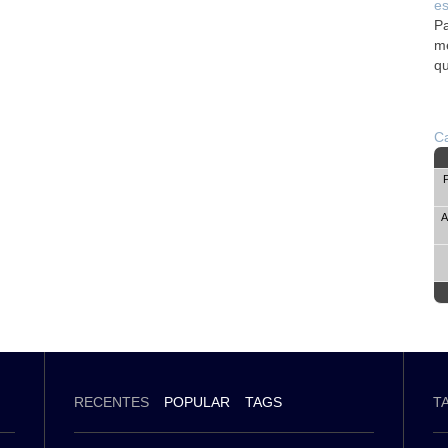
es
Pa
me
qu
Ca
A
RECENTES
POPULAR
TAGS
T