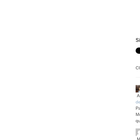
S
C
A
d
Pa
M
qu
M