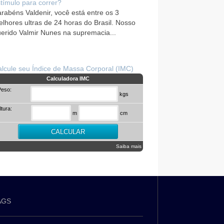
tímulo para correr?
rabéns Valdenir, você está entre os 3
lhores ultras de 24 horas do Brasil. Nosso
erido Valmir Nunes na supremacia...
lcule seu Índice de Massa Corporal (IMC)
Calculadora IMC
Peso:
kgs
ltura:
m
cm
Saiba mais
AGS