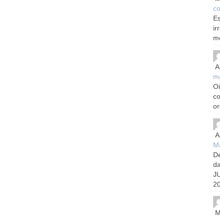
co
Es
ir
m
A
m
Oi
c
or
A
Ma
De
d
J
20
M