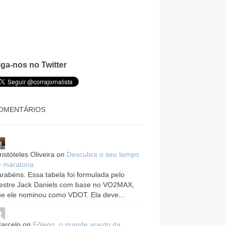
iga-nos no Twitter
OMENTÁRIOS
ristóteles Oliveira
on
Descubra o seu tempo
e maratona
rabéns. Essa tabela foi formulada pelo
estre Jack Daniels com base no VO2MAX,
e ele nominou como VDOT. Ela deve...
arcelo
on
Fôlego, o grande arauto da