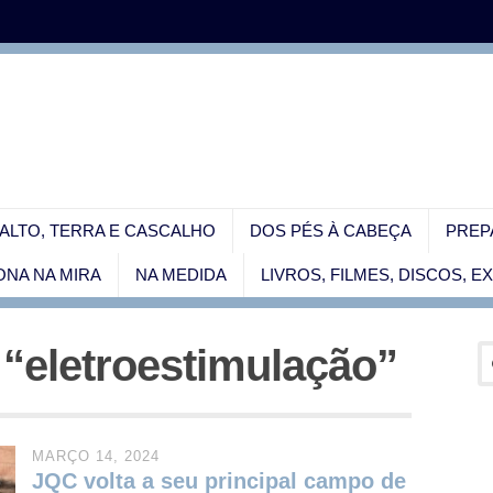
ALTO, TERRA E CASCALHO
DOS PÉS À CABEÇA
PREP
NA NA MIRA
NA MEDIDA
LIVROS, FILMES, DISCOS, 
 “eletroestimulação”
MARÇO 14, 2024
JQC volta a seu principal campo de