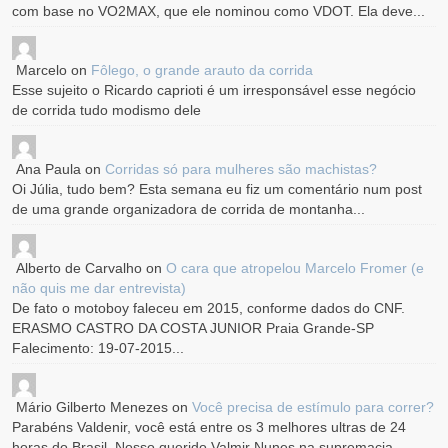
com base no VO2MAX, que ele nominou como VDOT. Ela deve...
Marcelo
on
Fôlego, o grande arauto da corrida
Esse sujeito o Ricardo caprioti é um irresponsável esse negócio
de corrida tudo modismo dele
Ana Paula
on
Corridas só para mulheres são machistas?
Oi Júlia, tudo bem? Esta semana eu fiz um comentário num post
de uma grande organizadora de corrida de montanha...
Alberto de Carvalho
on
O cara que atropelou Marcelo Fromer (e
não quis me dar entrevista)
De fato o motoboy faleceu em 2015, conforme dados do CNF.
ERASMO CASTRO DA COSTA JUNIOR Praia Grande-SP
Falecimento: 19-07-2015...
Mário Gilberto Menezes
on
Você precisa de estímulo para correr?
Parabéns Valdenir, você está entre os 3 melhores ultras de 24
horas do Brasil. Nosso querido Valmir Nunes na supremacia...