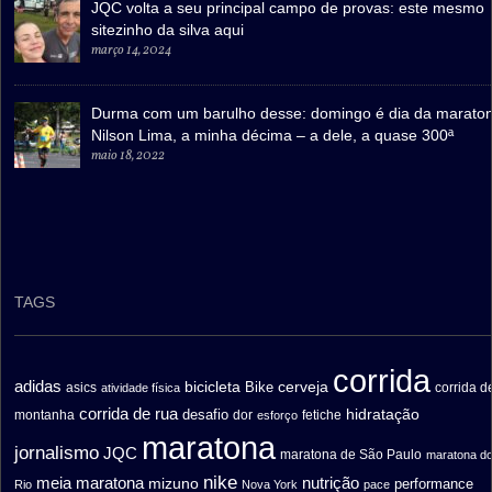
JQC volta a seu principal campo de provas: este mesmo
sitezinho da silva aqui
março 14, 2024
Durma com um barulho desse: domingo é dia da marato
Nilson Lima, a minha décima – a dele, a quase 300ª
maio 18, 2022
TAGS
corrida
adidas
bicicleta
cerveja
asics
Bike
corrida d
atividade física
corrida de rua
hidratação
desafio
montanha
fetiche
dor
esforço
maratona
jornalismo
JQC
maratona de São Paulo
maratona d
nike
meia maratona
nutrição
mizuno
performance
Rio
Nova York
pace