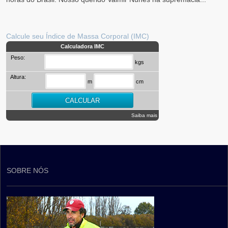
Calcule seu Índice de Massa Corporal (IMC)
Calculadora IMC
Peso:
kgs
Altura:
m
cm
Saiba mais
SOBRE NÓS