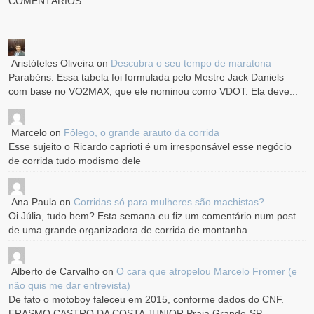
COMENTÁRIOS
Aristóteles Oliveira
on
Descubra o seu tempo de maratona
Parabéns. Essa tabela foi formulada pelo Mestre Jack Daniels
com base no VO2MAX, que ele nominou como VDOT. Ela deve...
Marcelo
on
Fôlego, o grande arauto da corrida
Esse sujeito o Ricardo caprioti é um irresponsável esse negócio
de corrida tudo modismo dele
Ana Paula
on
Corridas só para mulheres são machistas?
Oi Júlia, tudo bem? Esta semana eu fiz um comentário num post
de uma grande organizadora de corrida de montanha...
Alberto de Carvalho
on
O cara que atropelou Marcelo Fromer (e
não quis me dar entrevista)
De fato o motoboy faleceu em 2015, conforme dados do CNF.
ERASMO CASTRO DA COSTA JUNIOR Praia Grande-SP