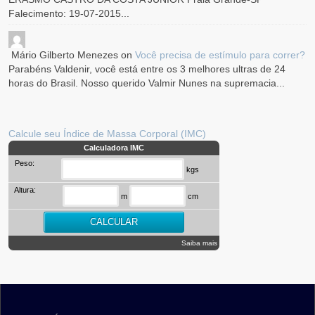
Falecimento: 19-07-2015...
Mário Gilberto Menezes
on
Você precisa de estímulo para correr?
Parabéns Valdenir, você está entre os 3 melhores ultras de 24
horas do Brasil. Nosso querido Valmir Nunes na supremacia...
Calcule seu Índice de Massa Corporal (IMC)
Calculadora IMC
Peso:
kgs
Altura:
m
cm
Saiba mais