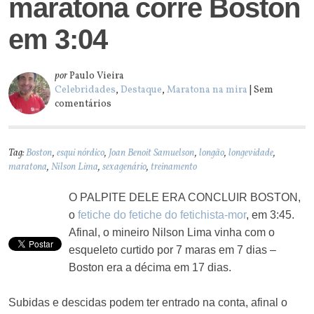
maratona corre Boston
em 3:04
por
Paulo Vieira
Celebridades
,
Destaque
,
Maratona na mira
| Sem
comentários
Tag:
Boston
,
esqui nórdico
,
Joan Benoit Samuelson
,
longão
,
longevidade
,
maratona
,
Nilson Lima
,
sexagenário
,
treinamento
O PALPITE DELE ERA CONCLUIR BOSTON,
o
fetiche do fetiche do fetichista-mor
, em 3:45.
Afinal, o mineiro Nilson Lima vinha com o
esqueleto curtido por 7 maras em 7 dias –
Boston era a décima em 17 dias.
Subidas e descidas podem ter entrado na conta, afinal o