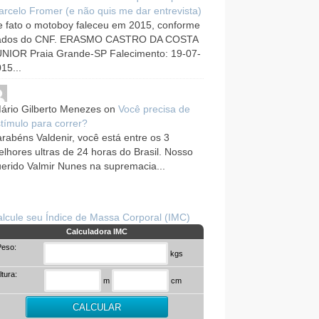
rcelo Fromer (e não quis me dar entrevista)
 fato o motoboy faleceu em 2015, conforme
ados do CNF. ERASMO CASTRO DA COSTA
UNIOR Praia Grande-SP Falecimento: 19-07-
15...
ário Gilberto Menezes
on
Você precisa de
tímulo para correr?
rabéns Valdenir, você está entre os 3
lhores ultras de 24 horas do Brasil. Nosso
erido Valmir Nunes na supremacia...
lcule seu Índice de Massa Corporal (IMC)
Calculadora IMC
Peso:
kgs
ltura:
m
cm