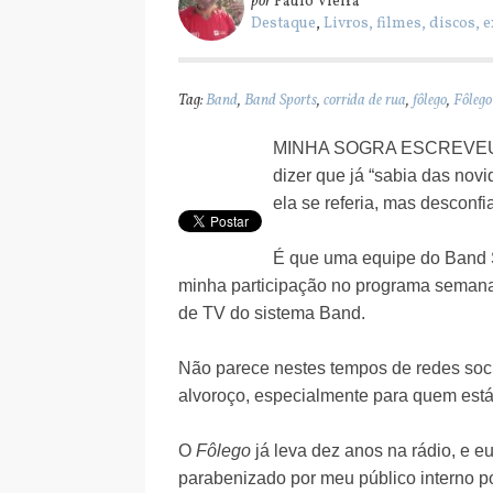
por
Paulo Vieira
Destaque
,
Livros, filmes, discos, 
Tag:
Band
,
Band Sports
,
corrida de rua
,
fôlego
,
Fôlego
MINHA SOGRA ESCREVEU D
dizer que já “sabia das no
ela se referia, mas desconfi
É que uma equipe do Band S
minha participação no programa seman
de TV do sistema Band.
Não parece nestes tempos de redes soci
alvoroço, especialmente para quem está
O
Fôlego
já leva dez anos na rádio, e eu
parabenizado por meu público interno po