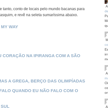
A
e tanto, conto de locais pelo mundo bacanas para
d
pasquim, e revê na seleta sumaríssima abaixo.
Pa
M
qu
T MY WAY
M
co
Es
ir
 CORAÇÃO NA IPIRANGA COM A SÃO
m
A
m
 MAS A GREGA, BERÇO DAS OLIMPÍADAS
Oi
c
 FALO QUANDO EU NÃO FALO COM O
or
 SUL
A