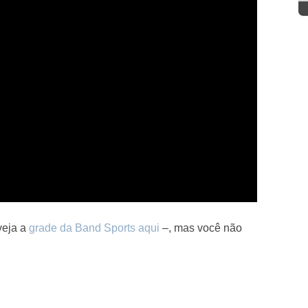
veja a
grade da Band Sports aqui
–, mas você não