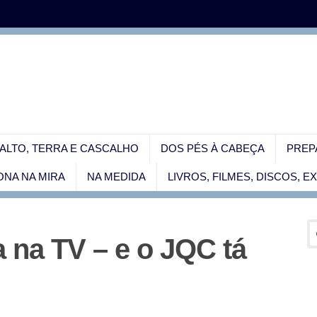
ALTO, TERRA E CASCALHO
DOS PÉS À CABEÇA
PREP
NA NA MIRA
NA MEDIDA
LIVROS, FILMES, DISCOS, 
a na TV – e o JQC tá