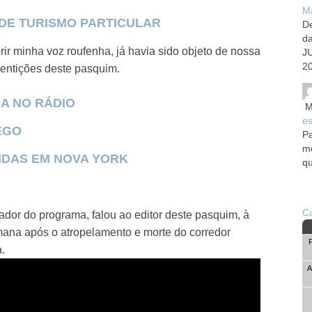
Ma
DE TURISMO PARTICULAR
De
d
rir minha voz roufenha, já havia sido objeto de nossa
J
20
dentições deste pasquim.
A NO RÁDIO
M
es
EGO
Pa
me
IDAS EM NOVA YORK
qu
Ca
tador do programa, falou ao editor deste pasquim, à
ana após o atropelamento e morte do corredor
.
A