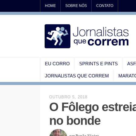
HOME
SOBRE NÓS
CONTATO
EU CORRO
SPRINTS E PINTS
ASF
JORNALISTAS QUE CORREM
MARATO
OUTUBRO 5, 2018
O Fôlego estrei
no bonde