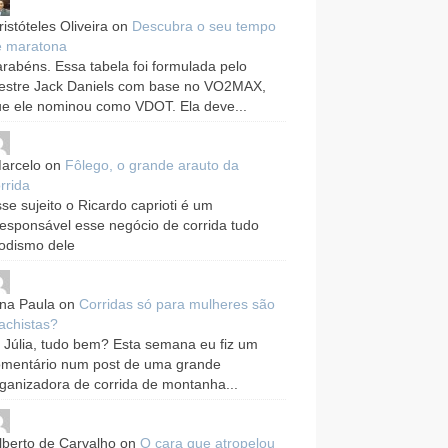
ristóteles Oliveira
on
Descubra o seu tempo
e maratona
rabéns. Essa tabela foi formulada pelo
estre Jack Daniels com base no VO2MAX,
e ele nominou como VDOT. Ela deve...
arcelo
on
Fôlego, o grande arauto da
rrida
se sujeito o Ricardo caprioti é um
responsável esse negócio de corrida tudo
odismo dele
na Paula
on
Corridas só para mulheres são
achistas?
 Júlia, tudo bem? Esta semana eu fiz um
omentário num post de uma grande
ganizadora de corrida de montanha...
lberto de Carvalho
on
O cara que atropelou