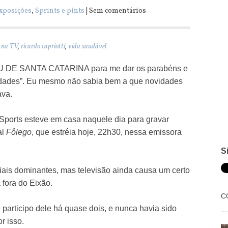
exposições
,
Sprints e pints
| Sem comentários
 na TV
,
ricardo capriotti
,
vida saudável
E SANTA CATARINA para me dar os parabéns e
vidades”. Eu mesmo não sabia bem a que novidades
ava.
ports esteve em casa naquele dia para gravar
al
Fôlego
, que estréia hoje, 22h30, nessa emissora
S
ais dominantes, mas televisão ainda causa um certo
 fora do Eixão.
C
 participo dele há quase dois, e nunca havia sido
r isso.