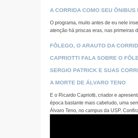
A CORRIDA COMO SEU ÔNIBUS 
O programa, muito antes de eu nele inse
atenção há priscas eras, nas primeiras 
FÔLEGO, O ARAUTO DA CORRID
CAPRIOTTI FALA SOBRE O FÔL
SERGIO PATRICK E SUAS CORR
A MORTE DE ÁLVARO TENO
E o Ricardo Capriotti, criador e apresen
época bastante mais cabeludo, uma sem
Álvaro Teno, no campus da USP. Confira