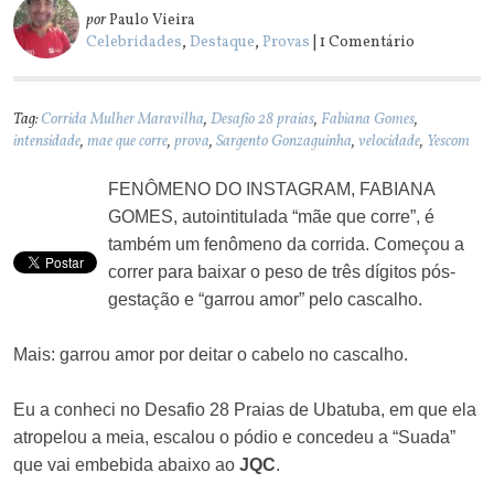
por
Paulo Vieira
Celebridades
,
Destaque
,
Provas
| 1 Comentário
Tag:
Corrida Mulher Maravilha
,
Desafio 28 praias
,
Fabiana Gomes
,
intensidade
,
mae que corre
,
prova
,
Sargento Gonzaguinha
,
velocidade
,
Yescom
FENÔMENO DO INSTAGRAM, FABIANA
GOMES, autointitulada “mãe que corre”, é
também um fenômeno da corrida. Começou a
correr para baixar o peso de três dígitos pós-
gestação e “garrou amor” pelo cascalho.
Mais: garrou amor por deitar o cabelo no cascalho.
Eu a conheci no Desafio 28 Praias de Ubatuba, em que ela
atropelou a meia, escalou o pódio e concedeu a “Suada”
que vai embebida abaixo ao
JQC
.