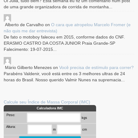
Oi Júlia, tudo bem? Esta semana eu fiz um comentário num post
de uma grande organizadora de corrida de montanha...
Alberto de Carvalho
on
O cara que atropelou Marcelo Fromer (e
não quis me dar entrevista)
De fato o motoboy faleceu em 2015, conforme dados do CNF.
ERASMO CASTRO DA COSTA JUNIOR Praia Grande-SP
Falecimento: 19-07-2015...
Mário Gilberto Menezes
on
Você precisa de estímulo para correr?
Parabéns Valdenir, você está entre os 3 melhores ultras de 24
horas do Brasil. Nosso querido Valmir Nunes na supremacia...
Calcule seu Índice de Massa Corporal (IMC)
Calculadora IMC
Peso:
kgs
Altura:
m
cm