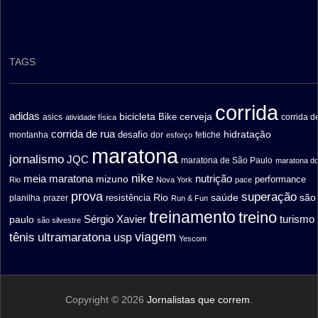
TAGS
corrida
adidas
bicicleta
cerveja
asics
Bike
corrida d
atividade física
corrida de rua
hidratação
desafio
montanha
fetiche
dor
esforço
maratona
jornalismo
JQC
maratona de São Paulo
maratona d
nike
meia maratona
nutrição
mizuno
performance
Rio
Nova York
pace
prova
superação
saúde
são
resistência
Rio
prazer
planilha
Run & Fun
treinamento
treino
turismo
paulo
Sérgio Xavier
são silvestre
ultramaratona
viagem
tênis
usp
Yescom
Copyright © 2026
Jornalistas que correm
.