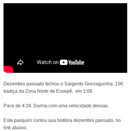
Dezembro passado fechou o Sargento Gonzaguinha, 15K
tradiça da Zona Norte de Essepê, em 1:08.
Pace de 4:34. Durma com uma velocidade dessas.
Este pasquim contou sua história dezembro passado, no
link abaixo.