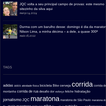
JQC volta a seu principal campo de provas: este mesmo
sitezinho da silva aqui
março 14, 2024
Durma com um barulho desse: domingo é dia da marato
Nilson Lima, a minha décima – a dele, a quase 300ª
maio 18, 2022
TAGS
corrida
adidas
bicicleta
cerveja
asics
Bike
corrida d
atividade física
corrida de rua
hidratação
desafio
montanha
fetiche
dor
esforço
maratona
jornalismo
JQC
maratona de São Paulo
maratona d