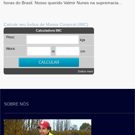
horas do Brasil. Nosso querido Valmir Nunes na supremacia...
Calcule seu Índice de Massa Corporal (IMC)
Calculadora IMC
Peso:
kgs
Altura:
m
cm
Saiba mais
SOBRE NÓS