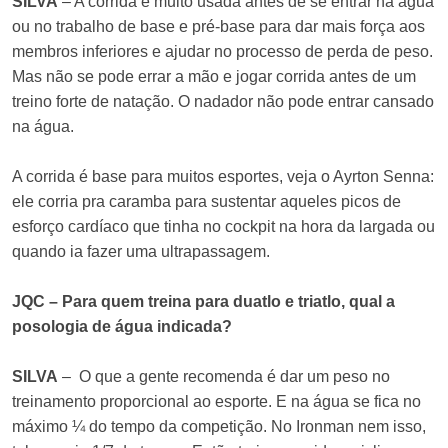
SILVA
– A corrida é muito usada antes de se entrar na água
ou no trabalho de base e pré-base para dar mais força aos
membros inferiores e ajudar no processo de perda de peso.
Mas não se pode errar a mão e jogar corrida antes de um
treino forte de natação. O nadador não pode entrar cansado
na água.
A corrida é base para muitos esportes, veja o Ayrton Senna:
ele corria pra caramba para sustentar aqueles picos de
esforço cardíaco que tinha no cockpit na hora da largada ou
quando ia fazer uma ultrapassagem.
JQC – Para quem treina para duatlo e triatlo, qual a
posologia de água indicada?
SILVA
– O que a gente recomenda é dar um peso no
treinamento proporcional ao esporte. E na água se fica no
máximo ¼ do tempo da competição. No Ironman nem isso,