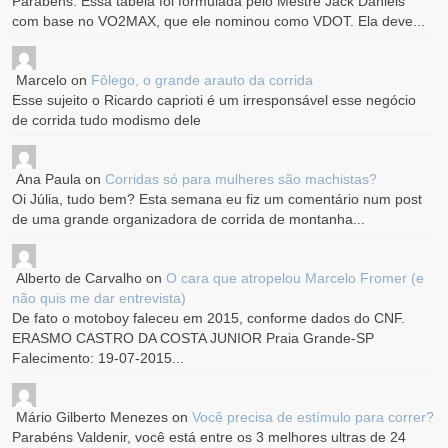
Parabéns. Essa tabela foi formulada pelo Mestre Jack Daniels
com base no VO2MAX, que ele nominou como VDOT. Ela deve...
Marcelo
on
Fôlego, o grande arauto da corrida
Esse sujeito o Ricardo caprioti é um irresponsável esse negócio
de corrida tudo modismo dele
Ana Paula
on
Corridas só para mulheres são machistas?
Oi Júlia, tudo bem? Esta semana eu fiz um comentário num post
de uma grande organizadora de corrida de montanha...
Alberto de Carvalho
on
O cara que atropelou Marcelo Fromer (e
não quis me dar entrevista)
De fato o motoboy faleceu em 2015, conforme dados do CNF.
ERASMO CASTRO DA COSTA JUNIOR Praia Grande-SP
Falecimento: 19-07-2015...
Mário Gilberto Menezes
on
Você precisa de estímulo para correr?
Parabéns Valdenir, você está entre os 3 melhores ultras de 24