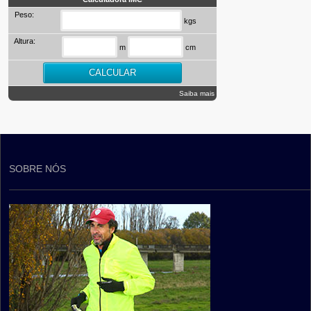
Peso:
kgs
Altura:
m
cm
Saiba mais
SOBRE NÓS