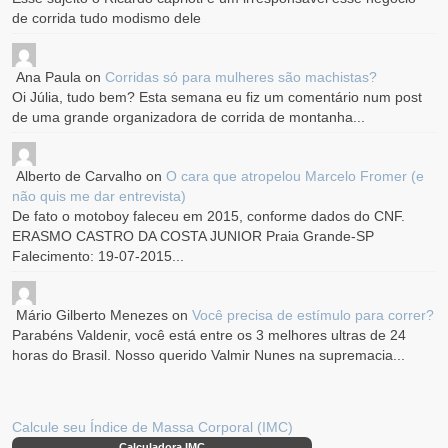
de corrida tudo modismo dele
Ana Paula
on
Corridas só para mulheres são machistas?
Oi Júlia, tudo bem? Esta semana eu fiz um comentário num post
de uma grande organizadora de corrida de montanha...
Alberto de Carvalho
on
O cara que atropelou Marcelo Fromer (e
não quis me dar entrevista)
De fato o motoboy faleceu em 2015, conforme dados do CNF.
ERASMO CASTRO DA COSTA JUNIOR Praia Grande-SP
Falecimento: 19-07-2015...
Mário Gilberto Menezes
on
Você precisa de estímulo para correr?
Parabéns Valdenir, você está entre os 3 melhores ultras de 24
horas do Brasil. Nosso querido Valmir Nunes na supremacia...
Calcule seu Índice de Massa Corporal (IMC)
Calculadora IMC