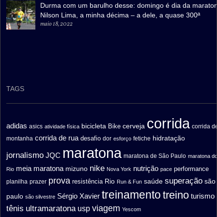
Durma com um barulho desse: domingo é dia da marato
Nilson Lima, a minha décima – a dele, a quase 300ª
maio 18, 2022
TAGS
corrida
adidas
bicicleta
cerveja
asics
Bike
corrida d
atividade física
corrida de rua
hidratação
desafio
montanha
fetiche
dor
esforço
maratona
jornalismo
JQC
maratona de São Paulo
maratona d
nike
meia maratona
nutrição
mizuno
performance
Rio
Nova York
pace
prova
superação
saúde
são
resistência
Rio
prazer
planilha
Run & Fun
treinamento
treino
turismo
paulo
Sérgio Xavier
são silvestre
ultramaratona
viagem
tênis
usp
Yescom